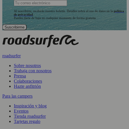
Al suscribirte, recibirás nuestro boletín. Detalles sobre el uso de datos en la
política
de privacidad
.
Puedes darte de baja en cualquier momento de forma gratuita.
roadsurfer
Sobre nosotros
Trabaja con nosotros
Prensa
Colaboraciones
Hazte anfitrión
Para las campers
Inspiración y blog
Eventos
Tienda roadsurfer
Tarjetas regalo