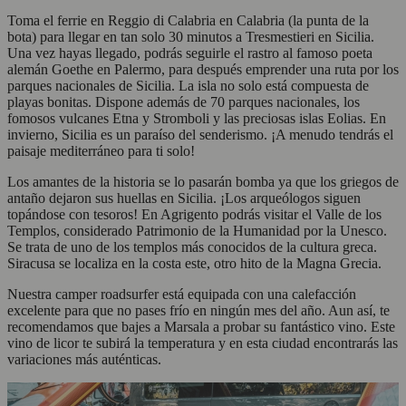
Toma el ferrie en Reggio di Calabria en Calabria (la punta de la
bota) para llegar en tan solo 30 minutos a Tresmestieri en Sicilia.
Una vez hayas llegado, podrás seguirle el rastro al famoso poeta
alemán Goethe en Palermo, para después emprender una ruta por los
parques nacionales de Sicilia. La isla no solo está compuesta de
playas bonitas. Dispone además de 70 parques nacionales, los
fomosos vulcanes Etna y Stromboli y las preciosas islas Eolias. En
invierno, Sicilia es un paraíso del senderismo. ¡A menudo tendrás el
paisaje mediterráneo para ti solo!
Los amantes de la historia se lo pasarán bomba ya que los griegos de
antaño dejaron sus huellas en Sicilia. ¡Los arqueólogos siguen
topándose con tesoros! En Agrigento podrás visitar el Valle de los
Templos, considerado Patrimonio de la Humanidad por la Unesco.
Se trata de uno de los templos más conocidos de la cultura greca.
Siracusa se localiza en la costa este, otro hito de la Magna Grecia.
Nuestra camper roadsurfer está equipada con una calefacción
excelente para que no pases frío en ningún mes del año. Aun así, te
recomendamos que bajes a Marsala a probar su fantástico vino. Este
vino de licor te subirá la temperatura y en esta ciudad encontrarás las
variaciones más auténticas.