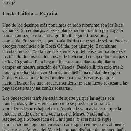
paisaje.
Costa Cálida – España
Uno de los destinos más populares en todo momento son las Islas
Canarias. Sin embargo, si estás planeando un roadtrip por España
con tu camper, te resultará algo difícil llegar a Lanzarote y
compañía. Por suerte, la península Ibérica tiene sol de sobra. Puedes
escoger Andalucía o la Costa Cálida, por ejemplo. Esta última
cuenta con casi 250 km de costa en el sur del país y su nombre está
justificado. Incluso en los meses de invierno, la temperatura no pasa
de los 20 grados. Para llegar allí, te recomendamos alquilar tu
camper en nuestra estación de Valencia. Desde allí, tan solo tras 2
horas y media estarás en Murcia, una bellísima ciudad de origen
árabe. En los alrededores también encontrarás varios parques
nacionales por los que practicar senderismo para luego regresar a las
playas desiertas y las bahías solitarias.
Los buceadores también están de suerte ya que las aguas son
translúcidas y de vez en cuando uno se puede encontrar con
verdaderos tesoros bajo el mar. A quien le va más la teoría que la
práctica puede darse una vuelta por el Museo Nacional de
Arqueología Subacuática de Cartagena. Y si el mar te sigue
pareciendo una opción demasiado arriesgada en invierno, al menos
pásate por la Manga del Mar Menor para disfrutar de un buen baño