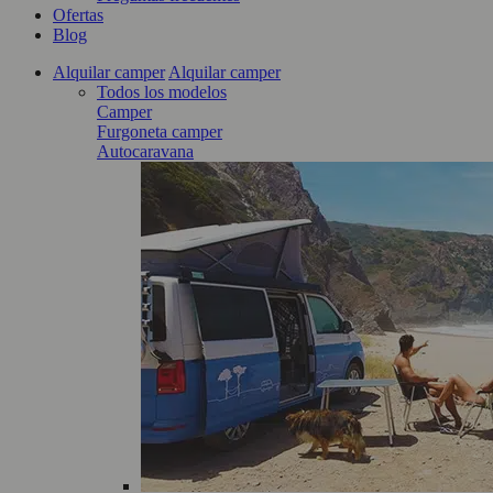
Ofertas
Blog
Alquilar camper
Alquilar camper
Todos los modelos
Camper
Furgoneta camper
Autocaravana