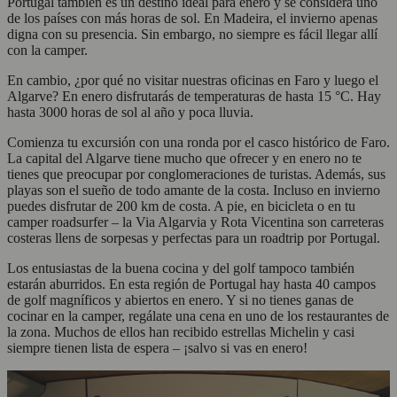
Portugal también es un destino ideal para enero y se considera uno
de los países con más horas de sol. En Madeira, el invierno apenas
digna con su presencia. Sin embargo, no siempre es fácil llegar allí
con la camper.
En cambio, ¿por qué no visitar nuestras oficinas en Faro y luego el
Algarve? En enero disfrutarás de temperaturas de hasta 15 °C. Hay
hasta 3000 horas de sol al año y poca lluvia.
Comienza tu excursión con una ronda por el casco histórico de Faro.
La capital del Algarve tiene mucho que ofrecer y en enero no te
tienes que preocupar por conglomeraciones de turistas. Además, sus
playas son el sueño de todo amante de la costa. Incluso en invierno
puedes disfrutar de 200 km de costa. A pie, en bicicleta o en tu
camper roadsurfer – la Via Algarvia y Rota Vicentina son carreteras
costeras llens de sorpesas y perfectas para un roadtrip por Portugal.
Los entusiastas de la buena cocina y del golf tampoco también
estarán aburridos. En esta región de Portugal hay hasta 40 campos
de golf magníficos y abiertos en enero. Y si no tienes ganas de
cocinar en la camper, regálate una cena en uno de los restaurantes de
la zona. Muchos de ellos han recibido estrellas Michelin y casi
siempre tienen lista de espera – ¡salvo si vas en enero!