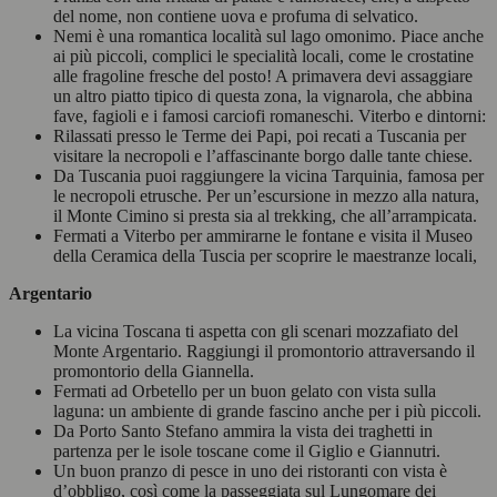
del nome, non contiene uova e profuma di selvatico.
Nemi è una romantica località sul lago omonimo. Piace anche
ai più piccoli, complici le specialità locali, come le crostatine
alle fragoline fresche del posto! A primavera devi assaggiare
un altro piatto tipico di questa zona, la vignarola, che abbina
fave, fagioli e i famosi carciofi romaneschi. Viterbo e dintorni:
Rilassati presso le Terme dei Papi, poi recati a Tuscania per
visitare la necropoli e l’affascinante borgo dalle tante chiese.
Da Tuscania puoi raggiungere la vicina Tarquinia, famosa per
le necropoli etrusche. Per un’escursione in mezzo alla natura,
il Monte Cimino si presta sia al trekking, che all’arrampicata.
Fermati a Viterbo per ammirarne le fontane e visita il Museo
della Ceramica della Tuscia per scoprire le maestranze locali,
Argentario
La vicina Toscana ti aspetta con gli scenari mozzafiato del
Monte Argentario. Raggiungi il promontorio attraversando il
promontorio della Giannella.
Fermati ad Orbetello per un buon gelato con vista sulla
laguna: un ambiente di grande fascino anche per i più piccoli.
Da Porto Santo Stefano ammira la vista dei traghetti in
partenza per le isole toscane come il Giglio e Giannutri.
Un buon pranzo di pesce in uno dei ristoranti con vista è
d’obbligo, così come la passeggiata sul Lungomare dei