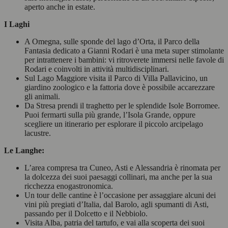
aperto anche in estate.
I Laghi
A Omegna, sulle sponde del lago d’Orta, il Parco della
Fantasia dedicato a Gianni Rodari è una meta super stimolante
per intrattenere i bambini: vi ritroverete immersi nelle favole di
Rodari e coinvolti in attività multidisciplinari.
Sul Lago Maggiore visita il Parco di Villa Pallavicino, un
giardino zoologico e la fattoria dove è possibile accarezzare
gli animali.
Da Stresa prendi il traghetto per le splendide Isole Borromee.
Puoi fermarti sulla più grande, l’Isola Grande, oppure
scegliere un itinerario per esplorare il piccolo arcipelago
lacustre.
Le Langhe:
L’area compresa tra Cuneo, Asti e Alessandria è rinomata per
la dolcezza dei suoi paesaggi collinari, ma anche per la sua
ricchezza enogastronomica.
Un tour delle cantine è l’occasione per assaggiare alcuni dei
vini più pregiati d’Italia, dal Barolo, agli spumanti di Asti,
passando per il Dolcetto e il Nebbiolo.
Visita Alba, patria del tartufo, e vai alla scoperta dei suoi