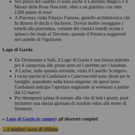
Nei pressi del castello ci sono anche il Labirinto Magico e il
Museo della Rosa Nascente, oltre a un giardino con oltre
1200 piante di rose!
A Piacenza visita Palazzo Farnese, gioiello architettonico che
fu dimora di duchi e duchesse. Dovrai inoltre assaggiare i
tortelli alla piacentina, variante dei classici tortelli ricotta e
spinaci che risale al Trecento, quando il Petrarca soggiornò
nel castello di Vigolzone.
Lago di Garda
Da Desenzano a Salò, il Lago di Garda è una buona palestra
per il camperista alle prime armi ed è perfetto per i bambini.
A Lazise, sulla sponda orientale, visita il Castello Scaligero.
I vicini parchi di Gardaland e Canevaworld sono ideali per le
famiglie, soprattutto nella bassa stagione: da quest’anno
Gardaland anticipa l’apertura stagionale ai weekend a partire
dal 12 marzo!
Per ritemprarsi prima di tornare alla vita di tutti i giorni, puoi
includere una mezza giornata di assoluto relax alle terme di
Sirmione.
»
Lago di Garda in camper
: gli itinerari completi
→I migliori spots di Milano