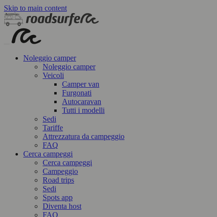
Skip to main content
Noleggio camper
Noleggio camper
Veicoli
Camper van
Furgonati
Autocaravan
Tutti i modelli
Sedi
Tariffe
Attrezzatura da campeggio
FAQ
Cerca campeggi
Cerca campeggi
Campeggio
Road trips
Sedi
Spots app
Diventa host
FAQ