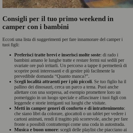
Consigli per il tuo primo weekend in
camper con i bambini
Eccoti una lista di suggerimenti per fare innamorare del camper i
tuoi figli:
Preferisci tratte brevi e inserisci molte soste
: di rado i
bambini amano le lunghe tratte e restare fermi sui sedili per
svariate ore può irritarli. Un percorso a tappe ti permetterà di
scoprire posti interessanti e di gestire più facilmente la
prevedibile domanda “Quanto manca?”.
Scegli località attraenti per i più piccoli
. Se tuo figlio ha il
pallino dei dinosauri, cerca un parco a tema. Puoi anche
allettare con una sorpresa, ad esempio promettere loro un
pomeriggio in un luogo speciale e affascinare i tuoi figli con
leggende e storie intriganti sui luoghi che visitate.
Metti in camper generi di conforto e di intrattenimento
:
che siano libri da colorare, giocattoli o un tablet per vedere i
cartoni animati, rendi il tragitto più scorrevole, anche per fare
fronte a possibili contrattempi come una coda in autostrada.
Musica e buon umore
: scegli delle playlist che piacciano ai