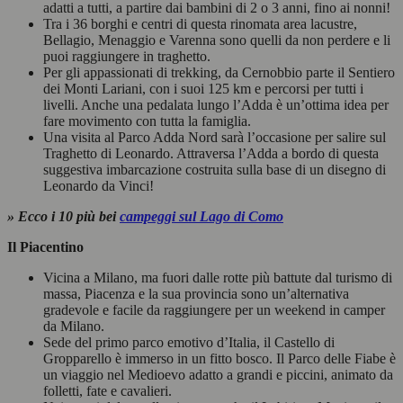
adatti a tutti, a partire dai bambini di 2 o 3 anni, fino ai nonni!
Tra i 36 borghi e centri di questa rinomata area lacustre,
Bellagio, Menaggio e Varenna sono quelli da non perdere e li
puoi raggiungere in traghetto.
Per gli appassionati di trekking, da Cernobbio parte il Sentiero
dei Monti Lariani, con i suoi 125 km e percorsi per tutti i
livelli. Anche una pedalata lungo l’Adda è un’ottima idea per
fare movimento con tutta la famiglia.
Una visita al Parco Adda Nord sarà l’occasione per salire sul
Traghetto di Leonardo. Attraversa l’Adda a bordo di questa
suggestiva imbarcazione costruita sulla base di un disegno di
Leonardo da Vinci!
» Ecco i 10 più bei
campeggi sul Lago di Como
Il Piacentino
Vicina a Milano, ma fuori dalle rotte più battute dal turismo di
massa, Piacenza e la sua provincia sono un’alternativa
gradevole e facile da raggiungere per un weekend in camper
da Milano.
Sede del primo parco emotivo d’Italia, il Castello di
Gropparello è immerso in un fitto bosco. Il Parco delle Fiabe è
un viaggio nel Medioevo adatto a grandi e piccini, animato da
folletti, fate e cavalieri.