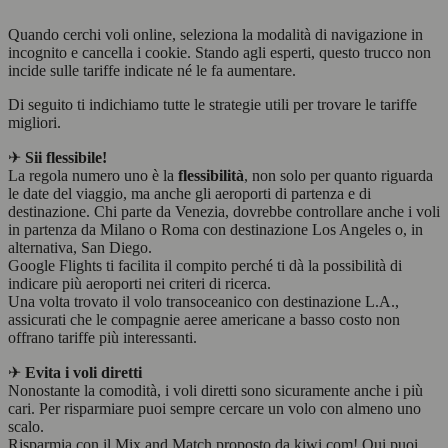
Quando cerchi voli online, seleziona la modalità di navigazione in
incognito e cancella i cookie. Stando agli esperti, questo trucco non
incide sulle tariffe indicate né le fa aumentare.
Di seguito ti indichiamo tutte le strategie utili per trovare le tariffe
migliori.
✈
Sii flessibile!
La regola numero uno è la
flessibilità
, non solo per quanto riguarda
le date del viaggio, ma anche gli aeroporti di partenza e di
destinazione. Chi parte da Venezia, dovrebbe controllare anche i voli
in partenza da Milano o Roma con destinazione Los Angeles o, in
alternativa, San Diego.
Google Flights ti facilita il compito perché ti dà la possibilità di
indicare più aeroporti nei criteri di ricerca.
Una volta trovato il volo transoceanico con destinazione L.A.,
assicurati che le compagnie aeree americane a basso costo non
offrano tariffe più interessanti.
✈
Evita i voli diretti
Nonostante la comodità, i voli diretti sono sicuramente anche i più
cari. Per risparmiare puoi sempre cercare un volo con almeno uno
scalo.
Risparmia con il Mix and Match proposto da kiwi.com! Qui puoi