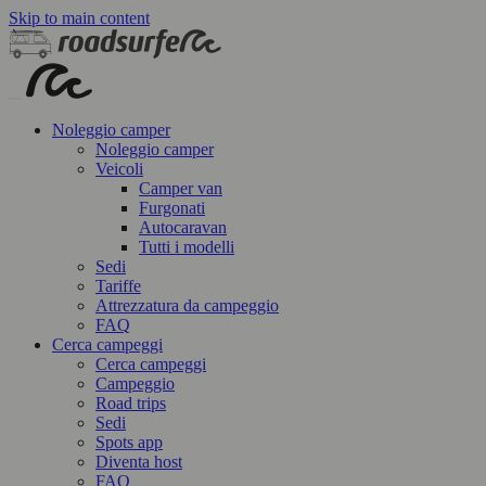
Skip to main content
Noleggio camper
Noleggio camper
Veicoli
Camper van
Furgonati
Autocaravan
Tutti i modelli
Sedi
Tariffe
Attrezzatura da campeggio
FAQ
Cerca campeggi
Cerca campeggi
Campeggio
Road trips
Sedi
Spots app
Diventa host
FAQ