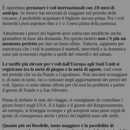
È opportuno
prenotare i voli internazionali con 2/8 mesi di
anticipo
. Se invece hai necessità di viaggiare nel periodo delle
vacanze, è preferibile acquistare il biglietto ancora prima. Per i voli
domestici puoi aspettare fino a 1 o 3 mesi prima della partenza.
Attualmente i prezzi dei biglietti aerei subiscono modifiche anche
giornaliere in base alla domanda. Per questo motivo
non c’è più un
momento perfetto
per fare un buon affare. Tuttavia, sappiamo per
esperienza che i voli in partenza il martedì, mercoledì e la domenica
sono più economici rispetto a quelli del venerdì e del sabato.
Le tariffe più elevate per i voli dall’Europa agli Stati Uniti si
registrano tra la metà di giugno e la metà di agosto
, così come
nel periodo che va da Natale a Capodanno. Non lasciarti scoraggiare
e, di tanto in tanto, vai a curiosare negli aggiornamenti dei prezzi dei
voli. Spesso ci sono ottime offerte per chi non ha problemi a partire
il giorno di Natale o a San Silvestro.
Prima di definire le date del viaggio, ti consigliamo di controllare i
giorni festivi negli USA. Il 4 luglio e il giorno del Ringraziamento,
ad esempio, si festeggia ovunque e gli aeroporti sono pieni zeppi di
gente; di conseguenza anche i prezzi dei biglietti sono alle stelle.
Quanto più sei flessibile, tanto maggiore è la possibilità di