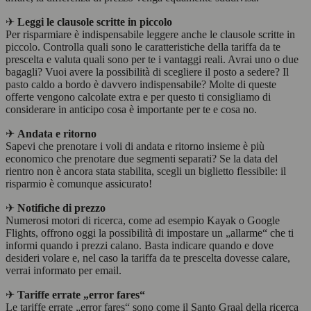
✈
Leggi le clausole scritte in piccolo
Per risparmiare è indispensabile leggere anche le clausole scritte in
piccolo. Controlla quali sono le caratteristiche della tariffa da te
prescelta e valuta quali sono per te i vantaggi reali. Avrai uno o due
bagagli? Vuoi avere la possibilità di scegliere il posto a sedere? Il
pasto caldo a bordo è davvero indispensabile? Molte di queste
offerte vengono calcolate extra e per questo ti consigliamo di
considerare in anticipo cosa è importante per te e cosa no.
✈
Andata e ritorno
Sapevi che prenotare i voli di andata e ritorno insieme è più
economico che prenotare due segmenti separati? Se la data del
rientro non è ancora stata stabilita, scegli un biglietto flessibile: il
risparmio è comunque assicurato!
✈
Notifiche di prezzo
Numerosi motori di ricerca, come ad esempio Kayak o Google
Flights, offrono oggi la possibilità di impostare un „allarme“ che ti
informi quando i prezzi calano. Basta indicare quando e dove
desideri volare e, nel caso la tariffa da te prescelta dovesse calare,
verrai informato per email.
✈
Tariffe errate „error fares“
Le tariffe errate „error fares“ sono come il Santo Graal della ricerca