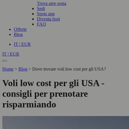
Trova aree sosta
Sedi
Spots app
Diventa host
FAQ
Offerte
Blog
IT | EUR
IT | EUR
Home
>
Blog
>
Dove trovare voli low cost per gli USA?
Voli low cost per gli USA -
consigli per prenotare
risparmiando