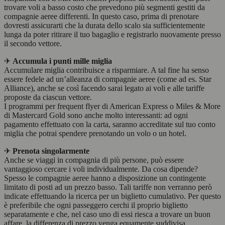
trovare voli a basso costo che prevedono più segmenti gestiti da
compagnie aeree differenti. In questo caso, prima di prenotare
dovresti assicurarti che la durata dello scalo sia sufficientemente
lunga da poter ritirare il tuo bagaglio e registrarlo nuovamente presso
il secondo vettore.
✈
Accumula i punti mille miglia
Accumulare miglia contribuisce a risparmiare. A tal fine ha senso
essere fedele ad un’alleanza di compagnie aeree (come ad es. Star
Alliance), anche se così facendo sarai legato ai voli e alle tariffe
proposte da ciascun vettore.
I programmi per frequent flyer di American Express o Miles & More
di Mastercard Gold sono anche molto interessanti: ad ogni
pagamento effettuato con la carta, saranno accreditate sul tuo conto
miglia che potrai spendere prenotando un volo o un hotel.
✈
Prenota singolarmente
Anche se viaggi in compagnia di più persone, può essere
vantaggioso cercare i voli individualmente. Da cosa dipende?
Spesso le compagnie aeree hanno a disposizione un contingente
limitato di posti ad un prezzo basso. Tali tariffe non verranno però
indicate effettuando la ricerca per un biglietto cumulativo. Per questo
è preferibile che ogni passeggero cerchi il proprio biglietto
separatamente e che, nel caso uno di essi riesca a trovare un buon
affare, la differenza di prezzo venga equamente suddivisa.