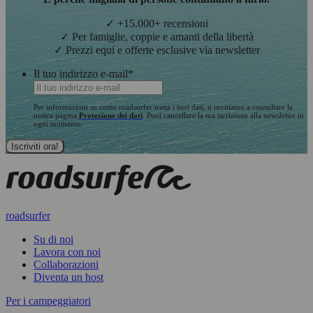
✓ +15.000+ recensioni
✓ Per famiglie, coppie e amanti della libertà
✓ Prezzi equi e offerte esclusive via newsletter
Il tuo indirizzo e-mail
*
Per informazioni su come roadsurfer tratta i tuoi dati, ti invitiamo a consultare la
nostra pagina
Protezione dei dati
. Puoi cancellare la tua iscrizione alla newsletter in
ogni momento.
roadsurfer
Su di noi
Lavora con noi
Collaborazioni
Diventa un host
Per i campeggiatori