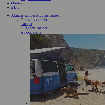
Ofertas
Blog
Alquilar camper
Alquilar camper
Todos los modelos
Camper
Furgoneta camper
Autocaravana