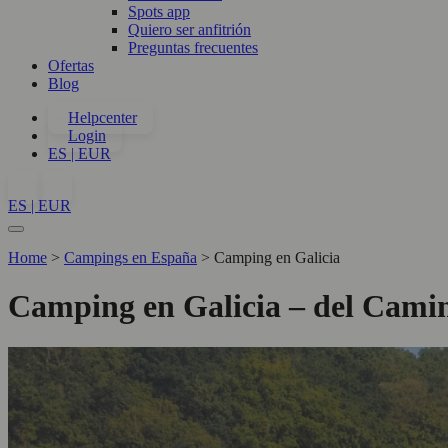
Spots app
Quiero ser anfitrión
Preguntas frecuentes
Ofertas
Blog
Helpcenter
Login
ES | EUR
ES | EUR
Home
>
Campings en España
>
Camping en Galicia
Camping en Galicia – del Camin