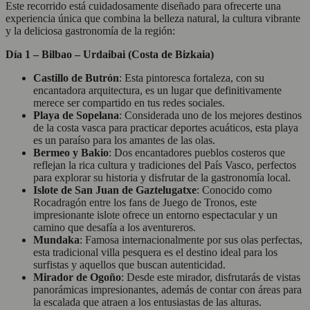
Este recorrido está cuidadosamente diseñado para ofrecerte una
experiencia única que combina la belleza natural, la cultura vibrante
y la deliciosa gastronomía de la región:
Día 1 – Bilbao – Urdaibai (Costa de Bizkaia)
Castillo de Butrón
: Esta pintoresca fortaleza, con su
encantadora arquitectura, es un lugar que definitivamente
merece ser compartido en tus redes sociales.
Playa de Sopelana
: Considerada uno de los mejores destinos
de la costa vasca para practicar deportes acuáticos, esta playa
es un paraíso para los amantes de las olas.
Bermeo y Bakio
: Dos encantadores pueblos costeros que
reflejan la rica cultura y tradiciones del País Vasco, perfectos
para explorar su historia y disfrutar de la gastronomía local.
Islote de San Juan de Gaztelugatxe
: Conocido como
Rocadragón entre los fans de Juego de Tronos, este
impresionante islote ofrece un entorno espectacular y un
camino que desafía a los aventureros.
Mundaka
: Famosa internacionalmente por sus olas perfectas,
esta tradicional villa pesquera es el destino ideal para los
surfistas y aquellos que buscan autenticidad.
Mirador de Ogoño
: Desde este mirador, disfrutarás de vistas
panorámicas impresionantes, además de contar con áreas para
la escalada que atraen a los entusiastas de las alturas.