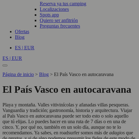
Reserva ya tus camping
Localizaciones
Spots app
Quiero ser anfitrión
Preguntas frecuentes
Ofertas
Blog
ES | EUR
ES | EUR
Página de inicio
>
Blog
>
El País Vasco en autocaravana
El País Vasco en autocaravana
Playa y montaña. Valles vitivinícolas y afanadas villas pesqueras.
Vanguardia y tradición; gastronomía, historia y arquitectura. Viajar
al País Vasco en autocaravana puede ser todo esto o solo aquello
que tú elijas. Lo puedes hacer en una ruta de 7 días o en una de
cinco. Y, por qué no, también en un solo día, aunque no te lo
recomendamos. Ya sabes, en roadsurfer somos más de
adagios
que
de
prestos
,
y si de algo podemos presumir los fieles de este modo de