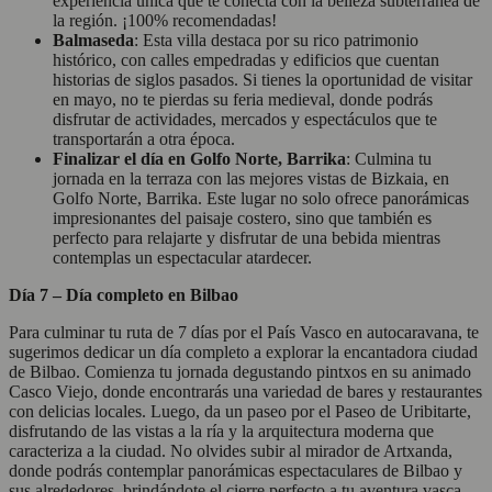
experiencia única que te conecta con la belleza subterránea de
la región. ¡100% recomendadas!
Balmaseda
: Esta villa destaca por su rico patrimonio
histórico, con calles empedradas y edificios que cuentan
historias de siglos pasados. Si tienes la oportunidad de visitar
en mayo, no te pierdas su feria medieval, donde podrás
disfrutar de actividades, mercados y espectáculos que te
transportarán a otra época.
Finalizar el día en Golfo Norte, Barrika
: Culmina tu
jornada en la terraza con las mejores vistas de Bizkaia, en
Golfo Norte, Barrika. Este lugar no solo ofrece panorámicas
impresionantes del paisaje costero, sino que también es
perfecto para relajarte y disfrutar de una bebida mientras
contemplas un espectacular atardecer.
Día 7 – Día completo en Bilbao
Para culminar tu ruta de 7 días por el País Vasco en autocaravana, te
sugerimos dedicar un día completo a explorar la encantadora ciudad
de Bilbao. Comienza tu jornada degustando pintxos en su animado
Casco Viejo, donde encontrarás una variedad de bares y restaurantes
con delicias locales. Luego, da un paseo por el Paseo de Uribitarte,
disfrutando de las vistas a la ría y la arquitectura moderna que
caracteriza a la ciudad. No olvides subir al mirador de Artxanda,
donde podrás contemplar panorámicas espectaculares de Bilbao y
sus alrededores, brindándote el cierre perfecto a tu aventura vasca.