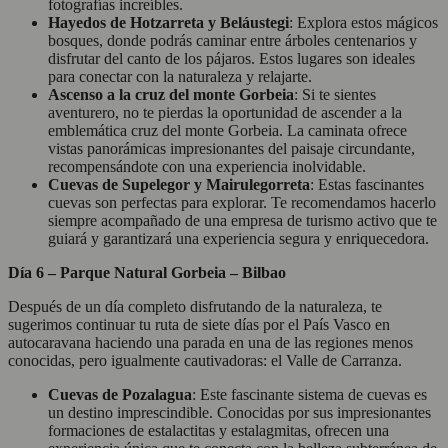
fotografías increíbles.
Hayedos de Hotzarreta y Beláustegi
: Explora estos mágicos
bosques, donde podrás caminar entre árboles centenarios y
disfrutar del canto de los pájaros. Estos lugares son ideales
para conectar con la naturaleza y relajarte.
Ascenso a la cruz del monte Gorbeia
: Si te sientes
aventurero, no te pierdas la oportunidad de ascender a la
emblemática cruz del monte Gorbeia. La caminata ofrece
vistas panorámicas impresionantes del paisaje circundante,
recompensándote con una experiencia inolvidable.
Cuevas de Supelegor y Mairulegorreta
: Estas fascinantes
cuevas son perfectas para explorar. Te recomendamos hacerlo
siempre acompañado de una empresa de turismo activo que te
guiará y garantizará una experiencia segura y enriquecedora.
Día 6 – Parque Natural Gorbeia – Bilbao
Después de un día completo disfrutando de la naturaleza, te
sugerimos continuar tu ruta de siete días por el País Vasco en
autocaravana haciendo una parada en una de las regiones menos
conocidas, pero igualmente cautivadoras: el Valle de Carranza.
Cuevas de Pozalagua
: Este fascinante sistema de cuevas es
un destino imprescindible. Conocidas por sus impresionantes
formaciones de estalactitas y estalagmitas, ofrecen una