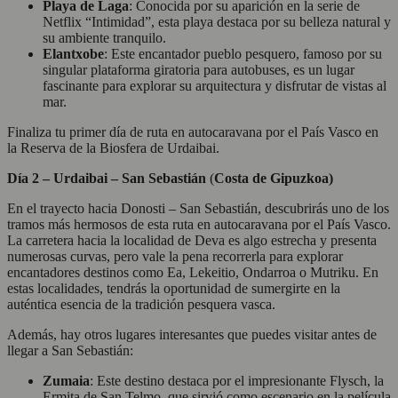
Playa de Laga
: Conocida por su aparición en la serie de
Netflix “Intimidad”, esta playa destaca por su belleza natural y
su ambiente tranquilo.
Elantxobe
: Este encantador pueblo pesquero, famoso por su
singular plataforma giratoria para autobuses, es un lugar
fascinante para explorar su arquitectura y disfrutar de vistas al
mar.
Finaliza tu primer día de ruta en autocaravana por el País Vasco en
la Reserva de la Biosfera de Urdaibai.
Día 2 –
Urdaibai – San Sebastián
(
Costa de Gipuzkoa)
En el trayecto hacia Donosti – San Sebastián, descubrirás uno de los
tramos más hermosos de esta ruta en autocaravana por el País Vasco.
La carretera hacia la localidad de Deva es algo estrecha y presenta
numerosas curvas, pero vale la pena recorrerla para explorar
encantadores destinos como Ea, Lekeitio, Ondarroa o Mutriku. En
estas localidades, tendrás la oportunidad de sumergirte en la
auténtica esencia de la tradición pesquera vasca.
Además, hay otros lugares interesantes que puedes visitar antes de
llegar a San Sebastián:
Zumaia
: Este destino destaca por el impresionante Flysch, la
Ermita de San Telmo, que sirvió como escenario en la película