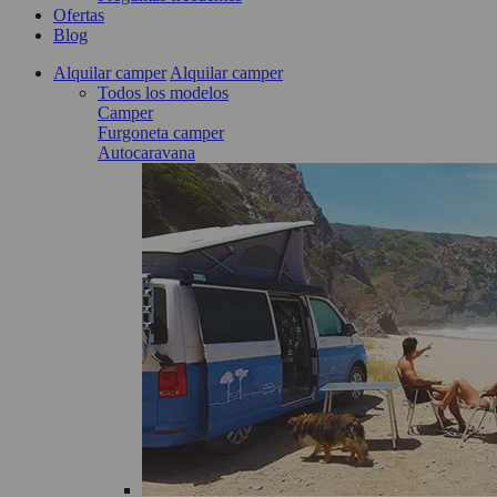
Ofertas
Blog
Alquilar camper
Alquilar camper
Todos los modelos
Camper
Furgoneta camper
Autocaravana