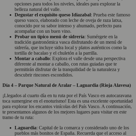
opciones para todos los niveles, ideales para explorar la
belleza natural del valle.
Degustar el exquisito queso Idiazabal
: Prueba este famoso
queso vasco, elaborado con leche de oveja de raza latxa,
conocido por su sabor intenso y ahumado, perfecto para
acompañar con un buen vino.
Probar un típico menú de sidrería
: Sumérgete en la
tradición gastronómica vasca disfrutando de un menú de
sidrería, que incluye sidra local y platos auténticos como la
tortilla de bacalao y el chuletón a la parrilla.
Montar a caballo
: Explora el valle desde una perspectiva
diferente al montar a caballo, con rutas guiadas que te
permitirán disfrutar de la tranquilidad de la naturaleza y
descubrir rincones escondidos.
Día 4 – Parque Natural de Aralar – Laguardia (Rioja Alavesa)
¡Llegados al cuarto día en tu ruta por el País Vasco en autocaravana
toca sumergirse en el enoturismo! Esta es una excelente oportunidad
para explorar los encantos vinícolas del País Vasco. A continuación,
te presentamos algunos de los mejores lugares para visitar en este
tramo de tu ruta:
Laguardia
: Capital de la comarca y considerado uno de los
pueblos más bonitos de España. Recuerda que el acceso al