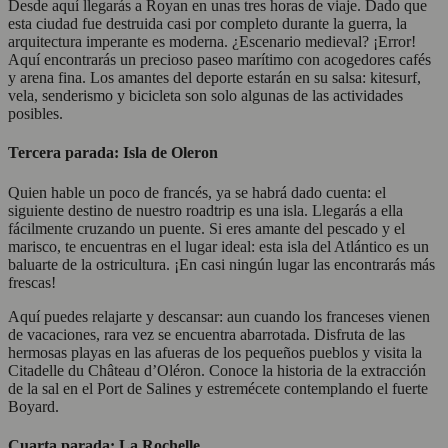
Desde aquí llegarás a Royan en unas tres horas de viaje. Dado que
esta ciudad fue destruida casi por completo durante la guerra, la
arquitectura imperante es moderna. ¿Escenario medieval? ¡Error!
Aquí encontrarás un precioso paseo marítimo con acogedores cafés
y arena fina. Los amantes del deporte estarán en su salsa: kitesurf,
vela, senderismo y bicicleta son solo algunas de las actividades
posibles.
Tercera parada: Isla de Oleron
Quien hable un poco de francés, ya se habrá dado cuenta: el
siguiente destino de nuestro roadtrip es una isla. Llegarás a ella
fácilmente cruzando un puente. Si eres amante del pescado y el
marisco, te encuentras en el lugar ideal: esta isla del Atlántico es un
baluarte de la ostricultura. ¡En casi ningún lugar las encontrarás más
frescas!
Aquí puedes relajarte y descansar: aun cuando los franceses vienen
de vacaciones, rara vez se encuentra abarrotada. Disfruta de las
hermosas playas en las afueras de los pequeños pueblos y visita la
Citadelle du Château d’Oléron. Conoce la historia de la extracción
de la sal en el Port de Salines y estremécete contemplando el fuerte
Boyard.
Cuarta parada: La Rochelle