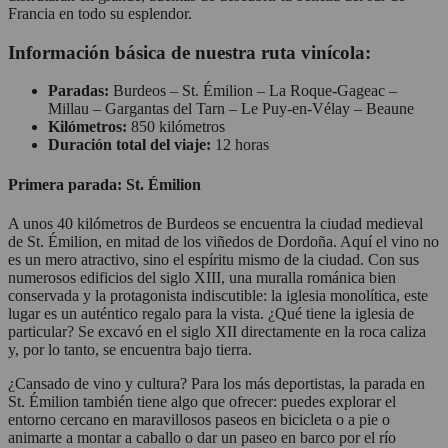
Francia en todo su esplendor.
Información básica de nuestra ruta vinícola:
Paradas:
Burdeos – St. Émilion – La Roque-Gageac –
Millau – Gargantas del Tarn – Le Puy-en-Vélay – Beaune
Kilómetros:
850 kilómetros
Duración total del viaje:
12 horas
Primera parada: St. Émilion
A unos 40 kilómetros de Burdeos se encuentra la ciudad medieval
de St. Émilion, en mitad de los viñedos de Dordoña. Aquí el vino no
es un mero atractivo, sino el espíritu mismo de la ciudad. Con sus
numerosos edificios del siglo XIII, una muralla románica bien
conservada y la protagonista indiscutible: la iglesia monolítica, este
lugar es un auténtico regalo para la vista. ¿Qué tiene la iglesia de
particular? Se excavó en el siglo XII directamente en la roca caliza
y, por lo tanto, se encuentra bajo tierra.
¿Cansado de vino y cultura? Para los más deportistas, la parada en
St. Émilion también tiene algo que ofrecer: puedes explorar el
entorno cercano en maravillosos paseos en bicicleta o a pie o
animarte a montar a caballo o dar un paseo en barco por el río