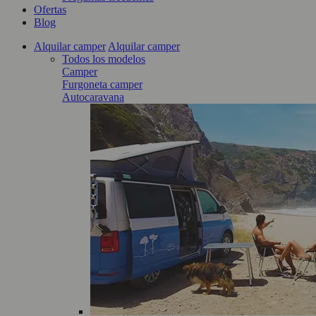
Ofertas
Blog
Alquilar camper
Alquilar camper
Todos los modelos
Camper
Furgoneta camper
Autocaravana