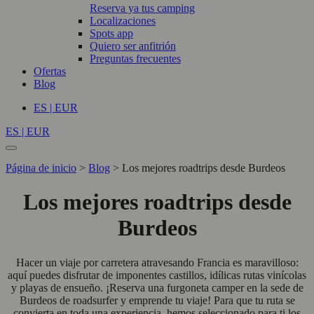
Reserva ya tus camping
Localizaciones
Spots app
Quiero ser anfitrión
Preguntas frecuentes
Ofertas
Blog
ES | EUR
ES | EUR
Página de inicio
>
Blog
>
Los mejores roadtrips desde Burdeos
Los mejores roadtrips desde
Burdeos
Hacer un viaje por carretera atravesando Francia es maravilloso:
aquí puedes disfrutar de imponentes castillos, idílicas rutas vinícolas
y playas de ensueño. ¡Reserva una furgoneta camper en la sede de
Burdeos de roadsurfer y emprende tu viaje! Para que tu ruta se
convierta en toda una experiencia, hemos seleccionado para ti los