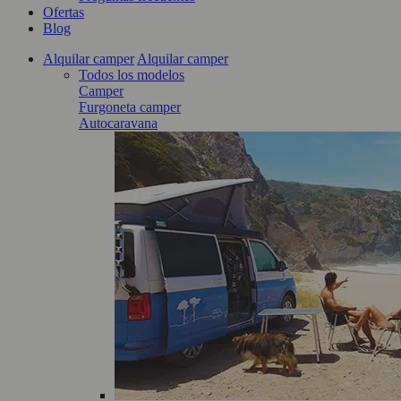
Ofertas
Blog
Alquilar camper
Alquilar camper
Todos los modelos
Camper
Furgoneta camper
Autocaravana