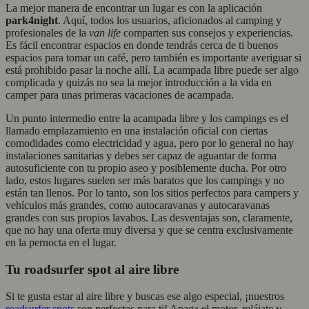
La mejor manera de encontrar un lugar es con la aplicación
park4night
. Aquí, todos los usuarios, aficionados al camping y
profesionales de la
van life
comparten sus consejos y experiencias.
Es fácil encontrar espacios en donde tendrás cerca de ti buenos
espacios para tomar un café, pero también es importante averiguar si
está prohibido pasar la noche allí. La acampada libre puede ser algo
complicada y quizás no sea la mejor introducción a la vida en
camper para unas primeras vacaciones de acampada.
Un punto intermedio entre la acampada libre y los campings es el
llamado emplazamiento en una instalación oficial con ciertas
comodidades como electricidad y agua, pero por lo general no hay
instalaciones sanitarias y debes ser capaz de aguantar de forma
autosuficiente con tu propio aseo y posiblemente ducha. Por otro
lado, estos lugares suelen ser más baratos que los campings y no
están tan llenos. Por lo tanto, son los sitios perfectos para campers y
vehículos más grandes, como autocaravanas y autocaravanas
grandes con sus propios lavabos. Las desventajas son, claramente,
que no hay una oferta muy diversa y que se centra exclusivamente
en la pernocta en el lugar.
Tu roadsurfer spot al aire libre
Si te gusta estar al aire libre y buscas ese algo especial, ¡nuestros
roadsurfer spots
son perfectos para ti! Apaga el motor, relájate y