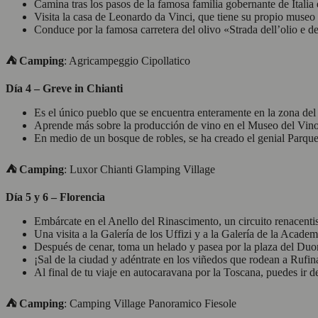
Camina tras los pasos de la famosa familia gobernante de Italia 
Visita la casa de Leonardo da Vinci, que tiene su propio museo 
Conduce por la famosa carretera del olivo «Strada dell’olio e 
⛺
Camping
: Agricampeggio Cipollatico
Día 4 – Greve in Chianti
Es el único pueblo que se encuentra enteramente en la zona del 
Aprende más sobre la producción de vino en el Museo del Vino
En medio de un bosque de robles, se ha creado el genial Parque
⛺
︎ Camping
: Luxor Chianti Glamping Village
Día 5 y 6 – Florencia
Embárcate en el Anello del Rinascimento, un circuito renacentist
Una visita a la Galería de los Uffizi y a la Galería de la Academ
Después de cenar, toma un helado y pasea por la plaza del Duo
¡Sal de la ciudad y adéntrate en los viñedos que rodean a Rufin
Al final de tu viaje en autocaravana por la Toscana, puedes ir 
⛺
︎ Camping
: Camping Village Panoramico Fiesole