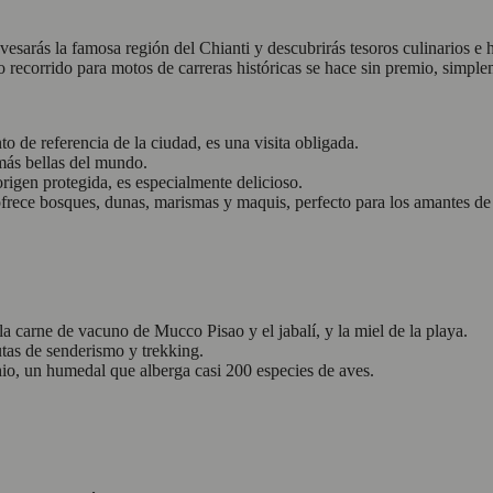
sarás la famosa región del Chianti y descubrirás tesoros culinarios e his
recorrido para motos de carreras históricas se hace sin premio, simplem
o de referencia de la ciudad, es una visita obligada.
 más bellas del mundo.
rigen protegida, es especialmente delicioso.
frece bosques, dunas, marismas y maquis, perfecto para los amantes de 
a carne de vacuno de Mucco Pisao y el jabalí, y la miel de la playa.
tas de senderismo y trekking.
io, un humedal que alberga casi 200 especies de aves.