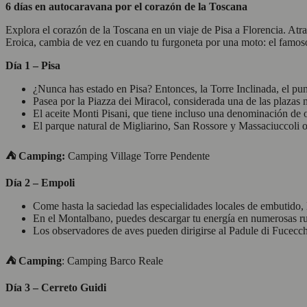
6 días en autocaravana por el corazón de la Toscana
Explora el corazón de la Toscana en un viaje de Pisa a Florencia. Atrave
Eroica, cambia de vez en cuando tu furgoneta por una moto: el famoso 
Día 1 – Pisa
¿Nunca has estado en Pisa? Entonces, la Torre Inclinada, el punt
Pasea por la Piazza dei Miracol, considerada una de las plazas
El aceite Monti Pisani, que tiene incluso una denominación de o
El parque natural de Migliarino, San Rossore y Massaciuccoli o
⛺
︎ Camping:
Camping Village Torre Pendente
Día 2 – Empoli
Come hasta la saciedad las especialidades locales de embutido, l
En el Montalbano, puedes descargar tu energía en numerosas ru
Los observadores de aves pueden dirigirse al Padule di Fucecch
⛺
Camping
: Camping Barco Reale
Día 3 – Cerreto Guidi