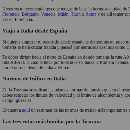
Nosotros te recomendamos que tengas de base la hermosa ciudad de Flor
Florencia
,
Bérgamo
,
Venecia
,
Milán
,
Turín
o
Roma
y de allí tomar r
ver en Florencia.
Viaja a Italia desde España
Si quieres empezar tu recorrido desde españa te demorarás un poco más
tomarás te hará cruzar francia y pasará por hermosos destinos como 
Te debes dirigír hacia el norte de España en donde tomarás la ruta A9 
ruta A8/A10 la cual te lleva por toda la costa hacia la frontera italia
por el noroccidente de Italia a Florencia.
Normas de tráfico en Italia
En la Toscana se aplican las mismas normas de transito que en el resto 
debes respetar los límites de velocidad y el límite de alcoholemia y a
campings reales.
Encuentra
aquí
un resumen de las normas de tráfico más importantes en
Las tres rutas más bonitas por la Toscana