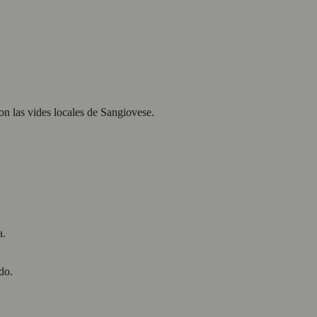
on las vides locales de Sangiovese.
a.
do.