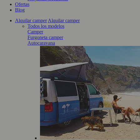
Ofertas
Blog
Alquilar camper
Alquilar camper
Todos los modelos
Camper
Furgoneta camper
Autocaravana