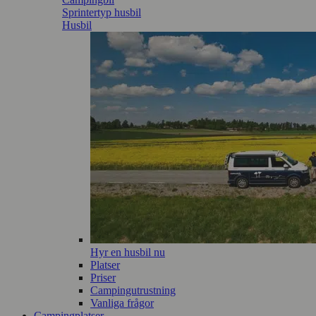
Sprintertyp husbil
Husbil
Hyr en husbil nu
Platser
Priser
Campingutrustning
Vanliga frågor
Campingplatser