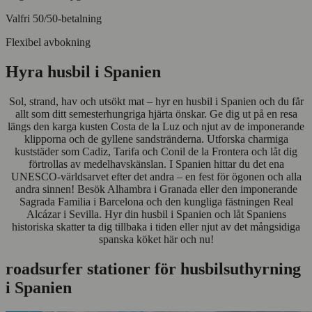
Valfri 50/50-betalning
Flexibel avbokning
Hyra husbil i Spanien
Sol, strand, hav och utsökt mat – hyr en husbil i Spanien och du får
allt som ditt semesterhungriga hjärta önskar. Ge dig ut på en resa
längs den karga kusten Costa de la Luz och njut av de imponerande
klipporna och de gyllene sandstränderna. Utforska charmiga
kuststäder som Cadiz, Tarifa och Conil de la Frontera och låt dig
förtrollas av medelhavskänslan. I Spanien hittar du det ena
UNESCO-världsarvet efter det andra – en fest för ögonen och alla
andra sinnen! Besök Alhambra i Granada eller den imponerande
Sagrada Familia i Barcelona och den kungliga fästningen Real
Alcázar i Sevilla. Hyr din husbil i Spanien och låt Spaniens
historiska skatter ta dig tillbaka i tiden eller njut av det mångsidiga
spanska köket här och nu!
roadsurfer stationer för husbilsuthyrning
i Spanien