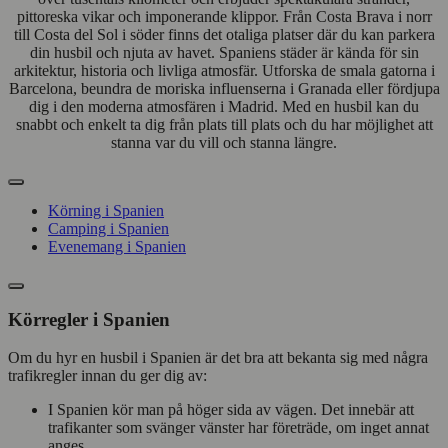
pittoreska vikar och imponerande klippor. Från Costa Brava i norr
till Costa del Sol i söder finns det otaliga platser där du kan parkera
din husbil och njuta av havet. Spaniens städer är kända för sin
arkitektur, historia och livliga atmosfär. Utforska de smala gatorna i
Barcelona, beundra de moriska influenserna i Granada eller fördjupa
dig i den moderna atmosfären i Madrid. Med en husbil kan du
snabbt och enkelt ta dig från plats till plats och du har möjlighet att
stanna var du vill och stanna längre.
Körning i Spanien
Camping i Spanien
Evenemang i Spanien
Körregler i Spanien
Om du hyr en husbil i Spanien är det bra att bekanta sig med några
trafikregler innan du ger dig av:
I Spanien kör man på höger sida av vägen. Det innebär att
trafikanter som svänger vänster har företräde, om inget annat
anges.