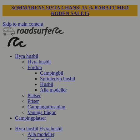
SOMMARENS SISTA CHANS: 15 % RABATT MED
KODEN SALE15
Skip to main content
Hyra husbil
Hyra husbil
Fordon
Campingbil
Sprintertyp husbil
Husbil
Alla modeller
Platser
Priser
Campingutrustning
Vanliga frågor
Campingplatser
Hyra husbil
Hyra husbil
Alla modeller
Campingbil