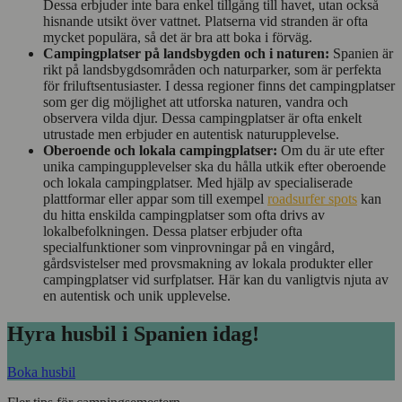
Dessa erbjuder inte bara enkel tillgång till havet, utan också
hisnande utsikt över vattnet. Platserna vid stranden är ofta
mycket populära, så det är bra att boka i förväg.
Campingplatser på landsbygden och i naturen:
Spanien är
rikt på landsbygdsområden och naturparker, som är perfekta
för friluftsentusiaster. I dessa regioner finns det campingplatser
som ger dig möjlighet att utforska naturen, vandra och
observera vilda djur. Dessa campingplatser är ofta enkelt
utrustade men erbjuder en autentisk naturupplevelse.
Oberoende och lokala campingplatser:
Om du är ute efter
unika campingupplevelser ska du hålla utkik efter oberoende
och lokala campingplatser. Med hjälp av specialiserade
plattformar eller appar som till exempel
roadsurfer spots
kan
du hitta enskilda campingplatser som ofta drivs av
lokalbefolkningen. Dessa platser erbjuder ofta
specialfunktioner som vinprovningar på en vingård,
gårdsvistelser med provsmakning av lokala produkter eller
campingplatser vid surfplatser. Här kan du vanligtvis njuta av
en autentisk och unik upplevelse.
Hyra husbil i Spanien idag!
Boka husbil