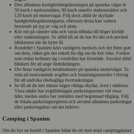
Den allmänna hastighetsbegränsningen på spanska vägar är
50 km/h i stadsområden, 90 km/h utanför stadsområden och
120 km/h på motorvägar. Följ dock alltid de skyltade
hastighetsbegränsningarna, eftersom dessa kan variera
beroende på typ av väg och plats.
Kör om på vänster sida och växla tillbaka till höger körfält
efter omkörningen. Se alltid till att du har fri sikt och använd
blinkersen när du byter fil.
Rondeller i Spanien körs vanligtvis medsols och det finns gott
om dem, vilket gör det enkelt för dig om du kör vilse. Fordon
som redan befinner sig i rondellen har företräde. Använd alltid
blinkers för att ange färdriktningen.
Det finns vanligtvis betalstationer på spanska motorvägar. Ta
reda på motsvarande avgifter och betalningsmetoder i förväg
för att undvika obehagliga överraskningar.
Se till att du inte missar några viktiga skyltar, även i städerna.
Vissa städer har avgiftsbelagda parkeringszoner vid vissa
tider, medan andra har områden med begränsad tillgång. Följ
de lokala parkeringsreglerna och använd allmänna parkeringar
eller parkeringshus om det behövs.
Camping i Spanien
Om du hyr en husbil i Spanien hittar du ett stort antal campingplatser