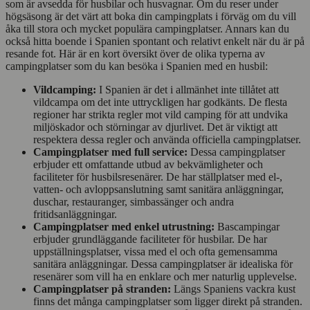
som är avsedda för husbilar och husvagnar. Om du reser under
högsäsong är det värt att boka din campingplats i förväg om du vill
åka till stora och mycket populära campingplatser. Annars kan du
också hitta boende i Spanien spontant och relativt enkelt när du är på
resande fot. Här är en kort översikt över de olika typerna av
campingplatser som du kan besöka i Spanien med en husbil:
Vildcamping:
I Spanien är det i allmänhet inte tillåtet att
vildcampa om det inte uttryckligen har godkänts. De flesta
regioner har strikta regler mot vild camping för att undvika
miljöskador och störningar av djurlivet. Det är viktigt att
respektera dessa regler och använda officiella campingplatser.
Campingplatser med full service:
Dessa campingplatser
erbjuder ett omfattande utbud av bekvämligheter och
faciliteter för husbilsresenärer. De har ställplatser med el-,
vatten- och avloppsanslutning samt sanitära anläggningar,
duschar, restauranger, simbassänger och andra
fritidsanläggningar.
Campingplatser med enkel utrustning:
Bascampingar
erbjuder grundläggande faciliteter för husbilar. De har
uppställningsplatser, vissa med el och ofta gemensamma
sanitära anläggningar. Dessa campingplatser är idealiska för
resenärer som vill ha en enklare och mer naturlig upplevelse.
Campingplatser på stranden:
Längs Spaniens vackra kust
finns det många campingplatser som ligger direkt på stranden.