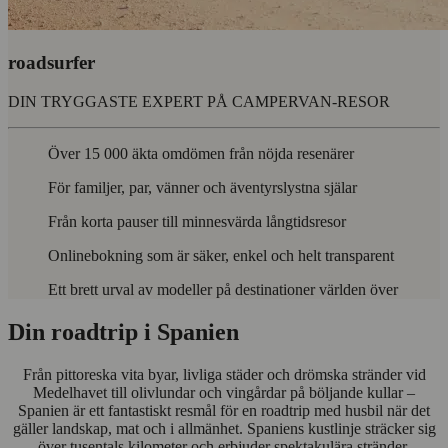
roadsurfer
DIN TRYGGASTE EXPERT PÅ CAMPERVAN-RESOR
Över 15 000 äkta omdömen från nöjda resenärer
För familjer, par, vänner och äventyrslystna själar
Från korta pauser till minnesvärda långtidsresor
Onlinebokning som är säker, enkel och helt transparent
Ett brett urval av modeller på destinationer världen över
Din roadtrip i Spanien
Från pittoreska vita byar, livliga städer och drömska stränder vid
Medelhavet till olivlundar och vingårdar på böljande kullar –
Spanien är ett fantastiskt resmål för en roadtrip med husbil när det
gäller landskap, mat och i allmänhet. Spaniens kustlinje sträcker sig
över tusentals kilometer och erbjuder spektakulära stränder,