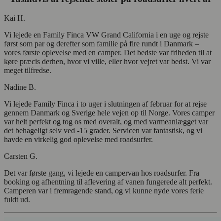
Kai H.
Vi lejede en Family Finca VW Grand California i en uge og rejste
først som par og derefter som familie på fire rundt i Danmark –
vores første oplevelse med en camper. Det bedste var friheden til at
køre præcis derhen, hvor vi ville, eller hvor vejret var bedst. Vi var
meget tilfredse.
Nadine B.
Vi lejede Family Finca i to uger i slutningen af februar for at rejse
gennem Danmark og Sverige hele vejen op til Norge. Vores camper
var helt perfekt og tog os med overalt, og med varmeanlægget var
det behageligt selv ved -15 grader. Servicen var fantastisk, og vi
havde en virkelig god oplevelse med roadsurfer.
Carsten G.
Det var første gang, vi lejede en campervan hos roadsurfer. Fra
booking og afhentning til aflevering af vanen fungerede alt perfekt.
Camperen var i fremragende stand, og vi kunne nyde vores ferie
fuldt ud.