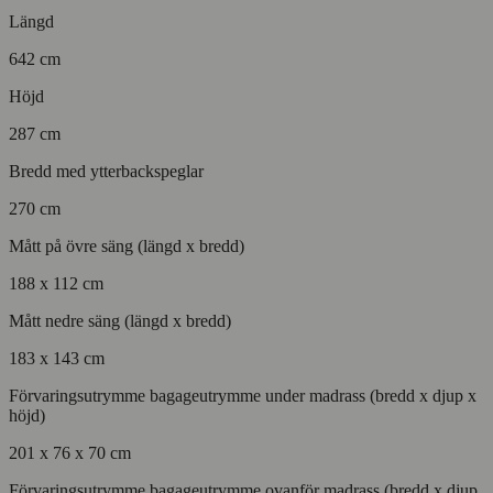
Längd
642 cm
Höjd
287 cm
Bredd med ytterbackspeglar
270 cm
Mått på övre säng (längd x bredd)
188 x 112 cm
Mått nedre säng (längd x bredd)
183 x 143 cm
Förvaringsutrymme bagageutrymme under madrass (bredd x djup x
höjd)
201 x 76 x 70 cm
Förvaringsutrymme bagageutrymme ovanför madrass (bredd x djup