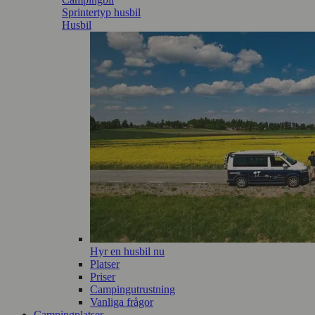
Sprintertyp husbil
Husbil
Hyr en husbil nu
Platser
Priser
Campingutrustning
Vanliga frågor
Campingplatser