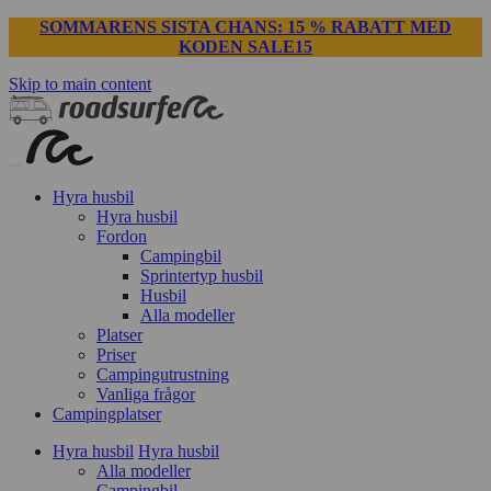
SOMMARENS SISTA CHANS: 15 % RABATT MED
KODEN SALE15
Skip to main content
Hyra husbil
Hyra husbil
Fordon
Campingbil
Sprintertyp husbil
Husbil
Alla modeller
Platser
Priser
Campingutrustning
Vanliga frågor
Campingplatser
Hyra husbil
Hyra husbil
Alla modeller
Campingbil