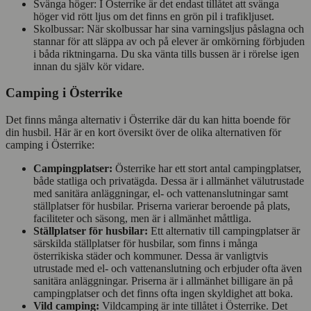
Svänga höger: I Österrike är det endast tillåtet att svänga
höger vid rött ljus om det finns en grön pil i trafikljuset.
Skolbussar: När skolbussar har sina varningsljus påslagna och
stannar för att släppa av och på elever är omkörning förbjuden
i båda riktningarna. Du ska vänta tills bussen är i rörelse igen
innan du själv kör vidare.
Camping i Österrike
Det finns många alternativ i Österrike där du kan hitta boende för
din husbil. Här är en kort översikt över de olika alternativen för
camping i Österrike:
Campingplatser:
Österrike har ett stort antal campingplatser,
både statliga och privatägda. Dessa är i allmänhet välutrustade
med sanitära anläggningar, el- och vattenanslutningar samt
ställplatser för husbilar. Priserna varierar beroende på plats,
faciliteter och säsong, men är i allmänhet måttliga.
Ställplatser för husbilar:
Ett alternativ till campingplatser är
särskilda ställplatser för husbilar, som finns i många
österrikiska städer och kommuner. Dessa är vanligtvis
utrustade med el- och vattenanslutning och erbjuder ofta även
sanitära anläggningar. Priserna är i allmänhet billigare än på
campingplatser och det finns ofta ingen skyldighet att boka.
Vild camping:
Vildcamping är inte tillåtet i Österrike. Det