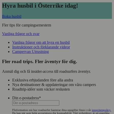
Hyra husbil i Österrike idag!
Boka husbil
Fler tips för campingsemestern
Vanliga frågor och svar
Vanliga frågor om att hyra en husbil
Instruktioner och förklarande videor
Campervan Utrustning
Fler road trips. Fler äventyr för dig.
Anmäl dig och få insider-access till roadsurfers äventyr.
Exklusiva erbjudanden före alla andra
Nya destinationer & uppdateringar om våra campers
Roadtrip-idéer som väcker reslusten
Din e-postadress
*
FInformation om hur roadsurfer hanterar dina uppgifter finns i vår
integritetspolicy.
Du kan när som helst avregistrera dig kostnadsfritt. Vårt nyhetsbrev är på engelska