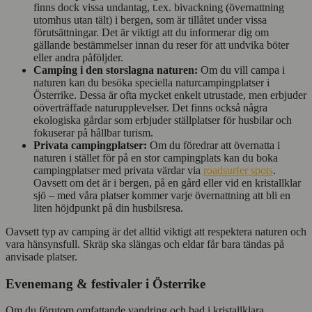
finns dock vissa undantag, t.ex. bivackning (övernattning
utomhus utan tält) i bergen, som är tillåtet under vissa
förutsättningar. Det är viktigt att du informerar dig om
gällande bestämmelser innan du reser för att undvika böter
eller andra påföljder.
Camping i den storslagna naturen:
Om du vill campa i
naturen kan du besöka speciella naturcampingplatser i
Österrike. Dessa är ofta mycket enkelt utrustade, men erbjuder
oöverträffade naturupplevelser. Det finns också några
ekologiska gårdar som erbjuder ställplatser för husbilar och
fokuserar på hållbar turism.
Privata campingplatser:
Om du föredrar att övernatta i
naturen i stället för på en stor campingplats kan du boka
campingplatser med privata värdar via
roadsurfer spots
.
Oavsett om det är i bergen, på en gård eller vid en kristallklar
sjö – med våra platser kommer varje övernattning att bli en
liten höjdpunkt på din husbilsresa.
Oavsett typ av camping är det alltid viktigt att respektera naturen och
vara hänsynsfull. Skräp ska slängas och eldar får bara tändas på
anvisade platser.
Evenemang & festivaler i Österrike
Om du förutom omfattande vandring och bad i kristallklara