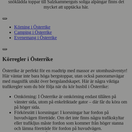
snöklädda toppar till Salzkammerguts soliga alpängar finns det
mycket att upptäcka här.
Körning i Österrike
Camping i Österrike
Evenemang i Österrike
Körregler i Österrike
Österrike är perfekt för en roadtrip med massor av utomhusäventyr!
Här väntar inte bara höga bergstoppar, utan också panoramavägar
med magnifik utsikt över bergslandskapet. Här är några viktiga
trafikregler som du bör följa när du kör husbil i Österrike:
Omkörning: I Österrike är omkörning endast tillåten på
vänster sida, utom på enkelriktade gator – där får du köra om
på höger sida.
Förkörsrätt i korsningar: I korsningar har fordon på
huvudvägen företräde. Om det inte finns några trafikskyltar
eller trafikljus måste fordon som kommer från höger stanna
och lämna företräde för fordon på huvudvägen.