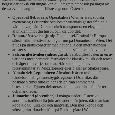
bergssjöar också vill umgås kan du integrera ett besök på något av
dessa evenemang i din husbilsresa genom Österrike.
Operabal (februari):
Operabalen i Wien är årets sociala
evenemang i Österrike och lockar tusentals gäster från hela
världen varje år. Du kan enkelt transportera en elegant
aftonklänning i din husbil och klä upp dig.
Donau-öfestivalen (juni):
Donauinsel-Festival är Europas
största friluftsfestival och äger rum på Donauinsel i Wien. Det
bjuds på gratiskonserter med nationella och internationella
artister samt en mängd olika gatuköksstånd och aktiviteter.
Salzburgfestivalen (juli/augusti):
Salzburgfestivalen är en av
världens mest berömda festivaler för klassisk musik och teater
och äger rum varje sommar. Här kan du njuta av
föreställningar av Mozartoperor eller pjäser av Shakespeare.
Almabtrieb (september):
Almabtrieb är en traditionell
händelse i många landsbygdsregioner i Österrike, där
boskapen drivs tillbaka ner i dalen från sommarens
betesmarker. Djuren dekoreras och det anordnas folkfester
och marknader.
Julmarknad (december):
I många städer i Österrike
anordnas traditionella julmarknader inför julen, där man kan
köpa glögg, julkakor och hantverk. Den mest kända och
största julmarknaden hålls på Rathausplatz i Wien.