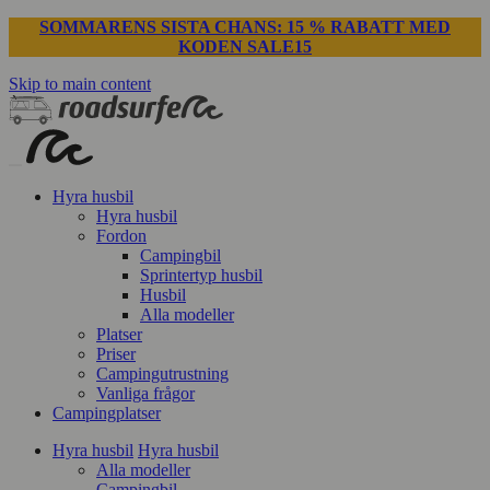
SOMMARENS SISTA CHANS: 15 % RABATT MED
KODEN SALE15
Skip to main content
Hyra husbil
Hyra husbil
Fordon
Campingbil
Sprintertyp husbil
Husbil
Alla modeller
Platser
Priser
Campingutrustning
Vanliga frågor
Campingplatser
Hyra husbil
Hyra husbil
Alla modeller
Campingbil