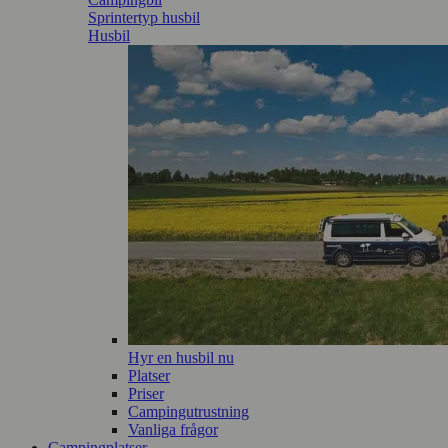
Sprintertyp husbil
Husbil
Hyr en husbil nu
Platser
Priser
Campingutrustning
Vanliga frågor
Campingplatser