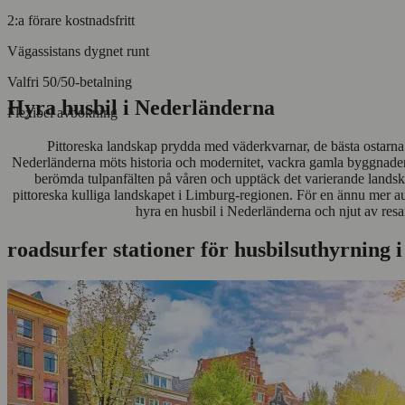
2:a förare kostnadsfritt
Vägassistans dygnet runt
Valfri 50/50-betalning
Hyra husbil i Nederländerna
Flexibel avbokning
Pittoreska landskap prydda med väderkvarnar, de bästa ostarna 
Nederländerna möts historia och modernitet, vackra gamla byggnader o
berömda tulpanfälten på våren och upptäck det varierande landsk
pittoreska kulliga landskapet i Limburg-regionen. För en ännu mer aute
hyra en husbil i Nederländerna och njut av resa
roadsurfer stationer för husbilsuthyrning