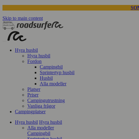
SO
Skip to main content
Hyra husbil
Hyra husbil
Fordon
Campingbil
Sprintertyp husbil
Husbil
Alla modeller
Platser
Priser
Campingutrustning
Vanliga frågor
Campingplatser
Hyra husbil
Hyra husbil
Alla modeller
Campingbil
Sprintertyp husbil