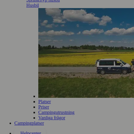
Husbil
Platser
Priser
Campingutrustning
Vanliga frågor
Campingplatser
Helpcenter