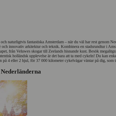
och naturligtvis fantastiska Amsterdam – när du väl har rest genom Neder
ch innovativ arkitektur och teknik. Kombinera en stadsrundtur i Amster
apet, från Veluwes skogar till Zeelands hisnande kust. Besök megalitg
ntisk holländsk upplevelse är det bara att ta med cykeln! Du kan enkelt bo
n på 4 eller 2 hjul, för 37 000 kilometer cykelvägar väntar på dig, som
 i Nederländerna