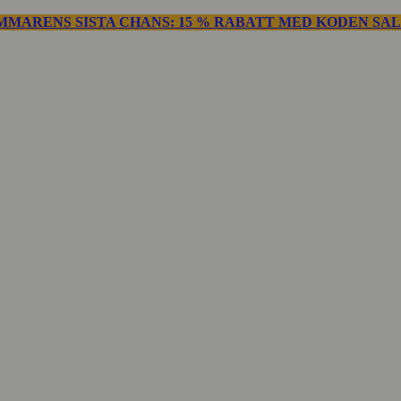
MMARENS SISTA CHANS: 15 % RABATT MED KODEN SAL