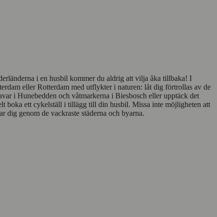
länderna i en husbil kommer du aldrig att vilja åka tillbaka! I
dam eller Rotterdam med utflykter i naturen: låt dig förtrollas av de
ravar i Hunebedden och våtmarkerna i Biesbosch eller upptäck det
ka ett cykelställ i tillägg till din husbil. Missa inte möjligheten att
 tar dig genom de vackraste städerna och byarna.