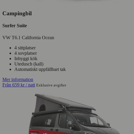
Campingbil
Surfer Suite
VW T6.1 California Ocean
4 sittplatser
4 sovplatser
Inbyggt kök
Utedusch (kall)
Automatiskt uppfällbart tak
Mer information
Från
659 kr
/ natt
Exklusive avgifter