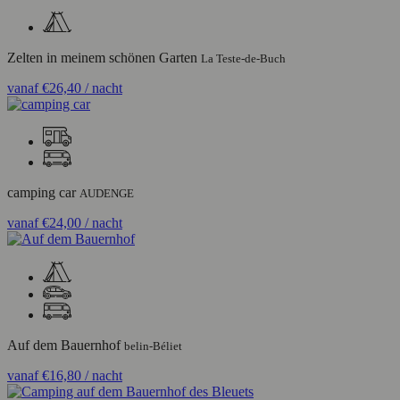
Zelten in meinem schönen Garten
La Teste-de-Buch
vanaf
€26,40
/ nacht
camping car
AUDENGE
vanaf
€24,00
/ nacht
Auf dem Bauernhof
belin-Béliet
vanaf
€16,80
/ nacht