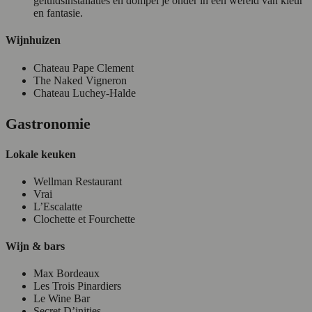
geluidsinstallaties en dompel je onder in een wereld van kleur
en fantasie.
Wijnhuizen
Chateau Pape Clement
The Naked Vigneron
Chateau Luchey-Halde
Gastronomie
Lokale keuken
Wellman Restaurant
Vrai
L’Escalatte
Clochette et Fourchette
Wijn & bars
Max Bordeaux
Les Trois Pinardiers
Le Wine Bar
Secret D’inities