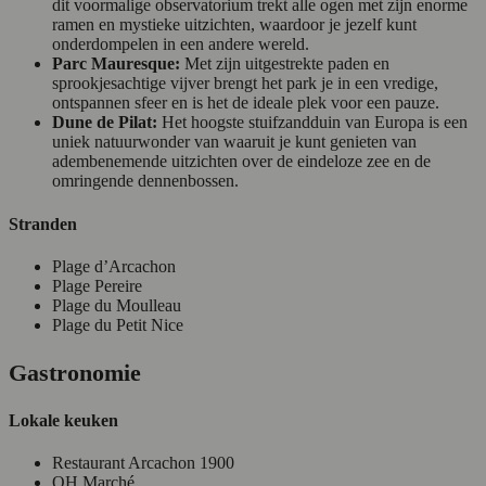
dit voormalige observatorium trekt alle ogen met zijn enorme
ramen en mystieke uitzichten, waardoor je jezelf kunt
onderdompelen in een andere wereld.
Parc Mauresque:
Met zijn uitgestrekte paden en
sprookjesachtige vijver brengt het park je in een vredige,
ontspannen sfeer en is het de ideale plek voor een pauze.
Dune de Pilat:
Het hoogste stuifzandduin van Europa is een
uniek natuurwonder van waaruit je kunt genieten van
adembenemende uitzichten over de eindeloze zee en de
omringende dennenbossen.
Stranden
Plage d’Arcachon
Plage Pereire
Plage du Moulleau
Plage du Petit Nice
Gastronomie
Lokale keuken
Restaurant Arcachon 1900
OH Marché