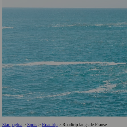
Startpagina
>
Spots
>
Roadtrip
>
Roadtrip langs de Franse