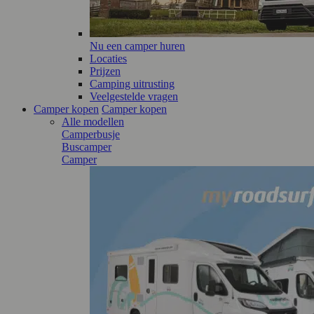
Nu een camper huren
Locaties
Prijzen
Camping uitrusting
Veelgestelde vragen
Camper kopen
Camper kopen
Alle modellen
Camperbusje
Buscamper
Camper