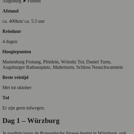
Augsburg ➤ Füssen
Afstand
ca. 400km/ ca. 5.5 uur
Reisduur
4 dagen
Hoogtepunten
Marienburg Festung, Plönlein, Wörnitz Tor, Daniel Turm,
Augsburger Rathausplatz, Mutterturm, Schloss Neuschwanstein
Beste reistijd
Mei tot oktober
Tol
Er zijn geen tolwegen.
Dag 1 – Würzburg
Je roadtrip langs de Romantische Strasse begint in Würzburg, ook