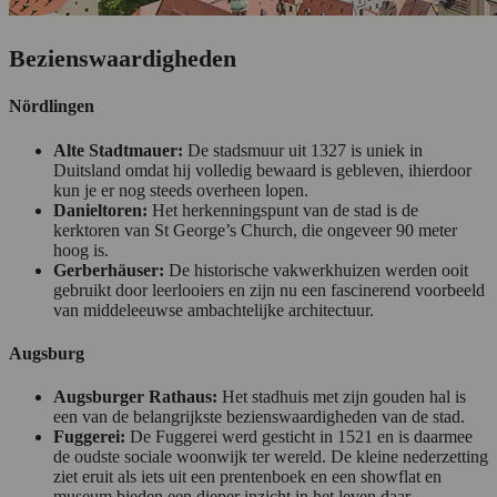
Bezienswaardigheden
Nördlingen
Alte Stadtmauer:
De stadsmuur uit 1327 is uniek in
Duitsland omdat hij volledig bewaard is gebleven, ihierdoor
kun je er nog steeds overheen lopen.
Danieltoren:
Het herkenningspunt van de stad is de
kerktoren van St George’s Church, die ongeveer 90 meter
hoog is.
Gerberhäuser:
De historische vakwerkhuizen werden ooit
gebruikt door leerlooiers en zijn nu een fascinerend voorbeeld
van middeleeuwse ambachtelijke architectuur.
Augsburg
Augsburger Rathaus:
Het stadhuis met zijn gouden hal is
een van de belangrijkste bezienswaardigheden van de stad.
Fuggerei:
De Fuggerei werd gesticht in 1521 en is daarmee
de oudste sociale woonwijk ter wereld. De kleine nederzetting
ziet eruit als iets uit een prentenboek en een showflat en
museum bieden een dieper inzicht in het leven daar.