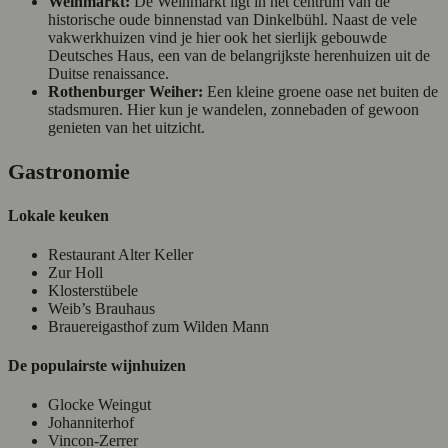
Weinmarkt:
De Weinmarkt ligt in het centrum van de
historische oude binnenstad van Dinkelbühl. Naast de vele
vakwerkhuizen vind je hier ook het sierlijk gebouwde
Deutsches Haus, een van de belangrijkste herenhuizen uit de
Duitse renaissance.
Rothenburger Weiher:
Een kleine groene oase net buiten de
stadsmuren. Hier kun je wandelen, zonnebaden of gewoon
genieten van het uitzicht.
Gastronomie
Lokale keuken
Restaurant Alter Keller
Zur Holl
Klosterstübele
Weib’s Brauhaus
Brauereigasthof zum Wilden Mann
De populairste wijnhuizen
Glocke Weingut
Johanniterhof
Vincon-Zerrer