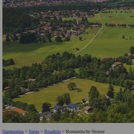
Startpagina
>
Spots
>
Roadtrip
>
Romantische Strasse