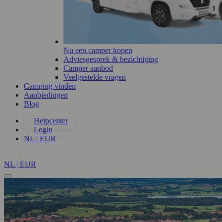
Nu een camper kopen
Adviesgesprek & bezichtiging
Camper aanbod
Veelgestelde vragen
Camping vinden
Aanbiedingen
Blog
Helpcenter
Login
NL | EUR
NL | EUR