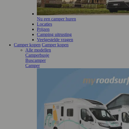
Nu een camper huren
Locaties
Prijzen
Camping uitrusting
Veelgestelde vragen
Camper kopen
Camper kopen
Alle modellen
Camperbusje
Buscamper
Camper