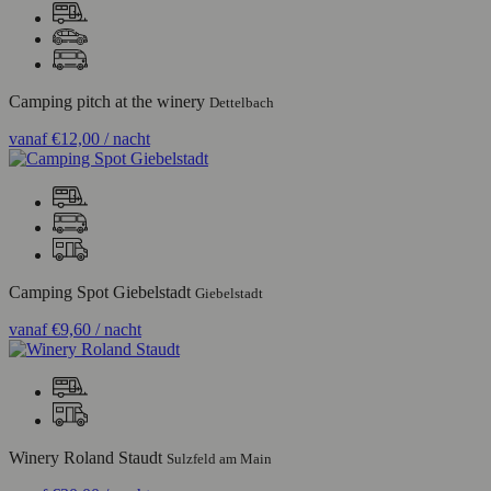
Camping pitch at the winery
Dettelbach
vanaf
€12,00
/ nacht
Camping Spot Giebelstadt
Giebelstadt
vanaf
€9,60
/ nacht
Winery Roland Staudt
Sulzfeld am Main