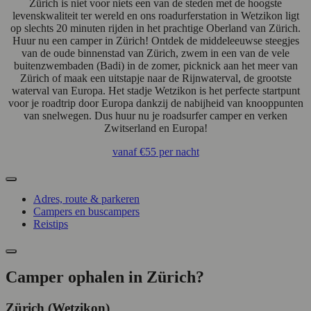
Zürich is niet voor niets een van de steden met de hoogste
levenskwaliteit ter wereld en ons roadurferstation in Wetzikon ligt
op slechts 20 minuten rijden in het prachtige Oberland van Zürich.
Huur nu een camper in Zürich! Ontdek de middeleeuwse steegjes
van de oude binnenstad van Zürich, zwem in een van de vele
buitenzwembaden (Badi) in de zomer, picknick aan het meer van
Zürich of maak een uitstapje naar de Rijnwaterval, de grootste
waterval van Europa. Het stadje Wetzikon is het perfecte startpunt
voor je roadtrip door Europa dankzij de nabijheid van knooppunten
van snelwegen. Dus huur nu je roadsurfer camper en verken
Zwitserland en Europa!
vanaf
€55
per nacht
Adres, route & parkeren
Campers en buscampers
Reistips
Camper ophalen in Zürich?
Zürich (Wetzikon)