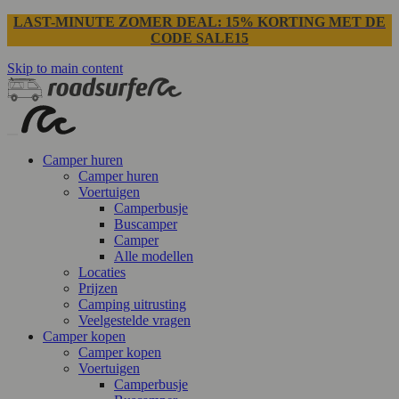
LAST-MINUTE ZOMER DEAL: 15% KORTING MET DE
CODE SALE15
Skip to main content
Camper huren
Camper huren
Voertuigen
Camperbusje
Buscamper
Camper
Alle modellen
Locaties
Prijzen
Camping uitrusting
Veelgestelde vragen
Camper kopen
Camper kopen
Voertuigen
Camperbusje