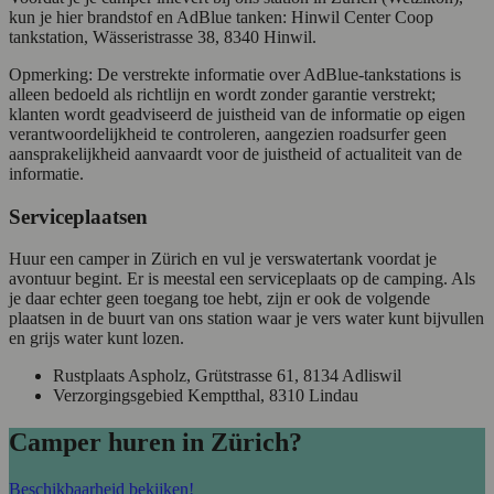
kun je hier brandstof en AdBlue tanken: Hinwil Center Coop
tankstation, Wässeristrasse 38, 8340 Hinwil.
Opmerking: De verstrekte informatie over AdBlue-tankstations is
alleen bedoeld als richtlijn en wordt zonder garantie verstrekt;
klanten wordt geadviseerd de juistheid van de informatie op eigen
verantwoordelijkheid te controleren, aangezien roadsurfer geen
aansprakelijkheid aanvaardt voor de juistheid of actualiteit van de
informatie.
Serviceplaatsen
Huur een camper in Zürich en vul je verswatertank voordat je
avontuur begint. Er is meestal een serviceplaats op de camping. Als
je daar echter geen toegang toe hebt, zijn er ook de volgende
plaatsen in de buurt van ons station waar je vers water kunt bijvullen
en grijs water kunt lozen.
Rustplaats Aspholz, Grütstrasse 61, 8134 Adliswil
Verzorgingsgebied Kemptthal, 8310 Lindau
Camper huren in Zürich?
Beschikbaarheid bekijken!