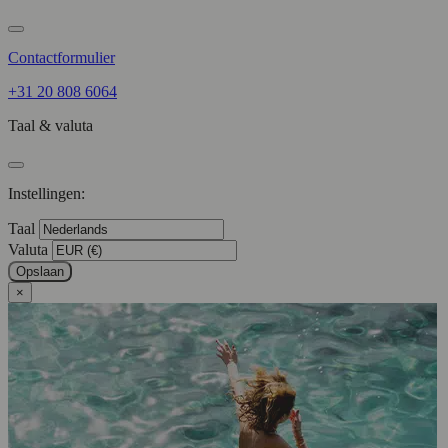
Contactformulier
+31 20 808 6064
Taal & valuta
Instellingen:
Taal
Valuta
Opslaan
×