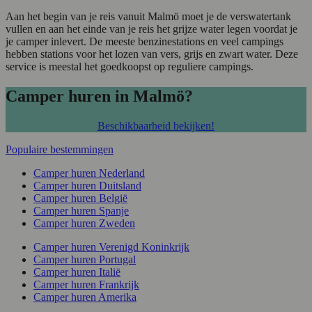
Aan het begin van je reis vanuit Malmö moet je de verswatertank
vullen en aan het einde van je reis het grijze water legen voordat je
je camper inlevert. De meeste benzinestations en veel campings
hebben stations voor het lozen van vers, grijs en zwart water. Deze
service is meestal het goedkoopst op reguliere campings.
Camper huren in Malmö?
Beschikbaarheid bekijken!
Populaire bestemmingen
Camper huren Nederland
Camper huren Duitsland
Camper huren België
Camper huren Spanje
Camper huren Zweden
Camper huren Verenigd Koninkrijk
Camper huren Portugal
Camper huren Italië
Camper huren Frankrijk
Camper huren Amerika