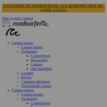
LAST-MINUTE ZOMER DEAL: 15% KORTING MET DE
CODE SALE15
Skip to main content
Camper huren
Camper huren
Voertuigen
Camperbusje
Buscamper
Camper
Alle modellen
Locaties
Prijzen
Camping uitrusting
Veelgestelde vragen
Camper kopen
Camper kopen
Voertuigen
Camperbusje