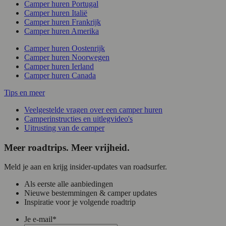
Camper huren Portugal
Camper huren Italië
Camper huren Frankrijk
Camper huren Amerika
Camper huren Oostenrijk
Camper huren Noorwegen
Camper huren Ierland
Camper huren Canada
Tips en meer
Veelgestelde vragen over een camper huren
Camperinstructies en uitlegvideo's
Uitrusting van de camper
Meer roadtrips. Meer vrijheid.
Meld je aan en krijg insider-updates van roadsurfer.
Als eerste alle aanbiedingen
Nieuwe bestemmingen & camper updates
Inspiratie voor je volgende roadtrip
Je e-mail
*