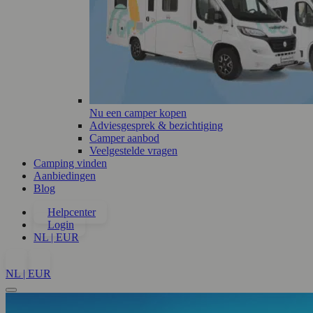
Nu een camper kopen
Adviesgesprek & bezichtiging
Camper aanbod
Veelgestelde vragen
Camping vinden
Aanbiedingen
Blog
Helpcenter
Login
NL | EUR
NL | EUR