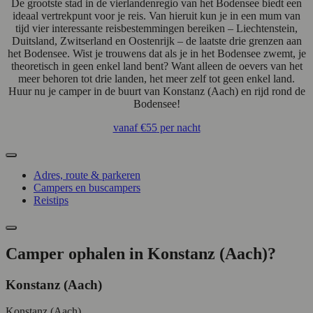
De grootste stad in de vierlandenregio van het Bodensee biedt een
ideaal vertrekpunt voor je reis. Van hieruit kun je in een mum van
tijd vier interessante reisbestemmingen bereiken – Liechtenstein,
Duitsland, Zwitserland en Oostenrijk – de laatste drie grenzen aan
het Bodensee. Wist je trouwens dat als je in het Bodensee zwemt, je
theoretisch in geen enkel land bent? Want alleen de oevers van het
meer behoren tot drie landen, het meer zelf tot geen enkel land.
Huur nu je camper in de buurt van Konstanz (Aach) en rijd rond de
Bodensee!
vanaf
€55
per nacht
Adres, route & parkeren
Campers en buscampers
Reistips
Camper ophalen in Konstanz (Aach)?
Konstanz (Aach)
Konstanz (Aach)