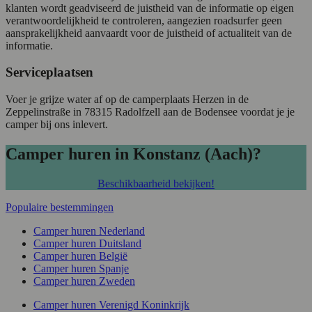
klanten wordt geadviseerd de juistheid van de informatie op eigen
verantwoordelijkheid te controleren, aangezien roadsurfer geen
aansprakelijkheid aanvaardt voor de juistheid of actualiteit van de
informatie.
Serviceplaatsen
Voer je grijze water af op de camperplaats Herzen in de
Zeppelinstraße in 78315 Radolfzell aan de Bodensee voordat je je
camper bij ons inlevert.
Camper huren in Konstanz (Aach)?
Beschikbaarheid bekijken!
Populaire bestemmingen
Camper huren Nederland
Camper huren Duitsland
Camper huren België
Camper huren Spanje
Camper huren Zweden
Camper huren Verenigd Koninkrijk