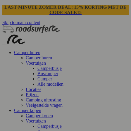
LAST-MINUTE ZOMER DEAL: 15% KORTING MET DE
CODE SALE15
Skip to main content
Camper huren
Camper huren
Voertuigen
Camperbusje
Buscamper
Camper
Alle modellen
Locaties
Prijzen
Camping uitrusting
Veelgestelde vragen
Camper kopen
Camper kopen
Voertuigen
Camperbusje