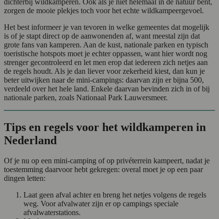
dichterbij wildkamperen. Ook als je niet helemaal in de natuur bent,
zorgen de mooie plekjes toch voor het echte wildkampeergevoel.
Het best informeer je van tevoren in welke gemeentes dat mogelijk
is of je stapt direct op de aanwonenden af, want meestal zijn dat
grote fans van kamperen. Aan de kust, nationale parken en typisch
toeristische hotspots moet je echter oppassen, want hier wordt nog
strenger gecontroleerd en let men erop dat iedereen zich netjes aan
de regels houdt. Als je dan liever voor zekerheid kiest, dan kun je
beter uitwijken naar de mini-campings: daarvan zijn er bijna 500,
verdeeld over het hele land. Enkele daarvan bevinden zich in of bij
nationale parken, zoals Nationaal Park Lauwersmeer.
Tips en regels voor het wildkamperen in
Nederland
Of je nu op een mini-camping of op privéterrein kampeert, nadat je
toestemming daarvoor hebt gekregen: overal moet je op een paar
dingen letten:
Laat geen afval achter en breng het netjes volgens de regels
weg. Voor afvalwater zijn er op campings speciale
afvalwaterstations.