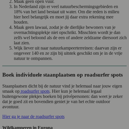
Maak geen open vuur.
In Nederland zijn er veel natuurbeschermingsgebieden en
18% van het land bestaat uit water. Om die reden is milieu
hier heel belangrijk en moet jij daar extra rekening mee
houden.
Maak geen lawaai, zodat je de dierlijke bewoners van je
overnachtingsplekje niet opschrikt. Misschien wordt je dan
zelfs wel beloond als de een of andere zeldzame diersoort zich
laat zien.
Wijk liever uit naar natuurkampeerterreinen: daarvan zijn er
ongeveer 140 en ze zijn bij uitstek geschikt om je in de vrije
natuur te ontspannen.
Boek individuele staanplaatsen op roadsurfer spots
Staanplaatsen dicht bij de natuur vind je helemaal naar jouw eigen
smaak op
roadsurfer spots
. Hier kun je helemaal legaal
buitengewone plekjes boeken bij privépersonen: dan weet je zeker
dat je goed zit en bovendien geniet je van het echte outdoor
avontuur.
Hier ga je naar de roadsurfer spots
Wildkamperen in Europa