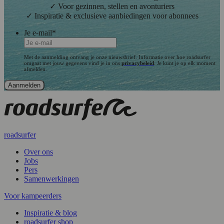
✓ Voor gezinnen, stellen en avonturiers
✓ Inspiratie & exclusieve aanbiedingen voor abonnees
Je e-mail
*
Met de aanmelding ontvang je onze nieuwsbrief. Informatie over hoe roadsurfer
omgaat met jouw gegevens vind je in ons
privacybeleid
. Je kunt je op elk moment
afmelden.
roadsurfer
Over ons
Jobs
Pers
Samenwerkingen
Voor kampeerders
Inspiratie & blog
roadsurfer shop