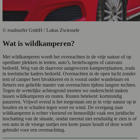
© roadsurfer GmbH / Lukas Zwiessele
Wat is wildkamperen?
Met wildkamperen wordt het overnachten in de vrije natuur of op
openbare plekken in tenten, auto’s, bestelwagens of caravans
bedoeld. Weg van de daarvoor aangewezen kampeerplaatsen, zoals
in toeristische kaders bedoeld. Overnachten in de open lucht zonder
tent of camper heet bivakkeren en is vooral onder wandelaars en
fietsers een geliefde manier van overnachten tijdens langere tochten.
Tegen de wettelijke achtergrond moeten we onderscheid maken
tussen wildkamperen en rusten. Rusten betekent: kortstondig
pauzeren. Vrijwel overal is het toegestaan om je in vrije natuur op te
houden en te schuilen tegen weer en wind. De overgang naar
wildkamperen is echter vloeiend en bemoeilijkt vaak een juridische
inschatting van de situatie, omdat meestal niet eenduidig te zien is of
een auto in de vroege uurtjes een korte pauze houdt of deze wordt
gebruikt voor een overnachting.