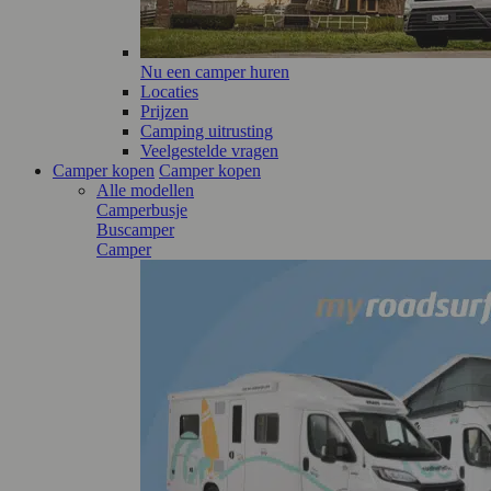
Nu een camper huren
Locaties
Prijzen
Camping uitrusting
Veelgestelde vragen
Camper kopen
Camper kopen
Alle modellen
Camperbusje
Buscamper
Camper