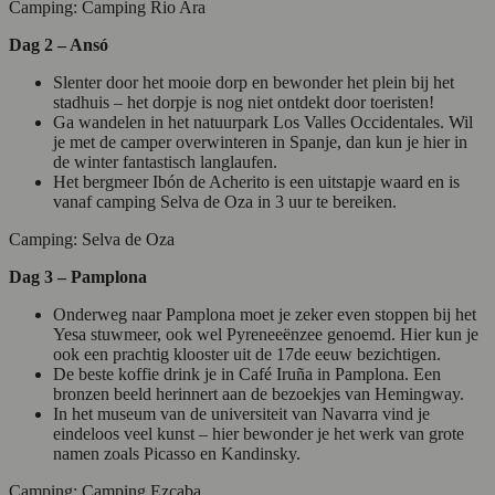
Camping: Camping Rio Ara
Dag 2 – Ansó
Slenter door het mooie dorp en bewonder het plein bij het
stadhuis – het dorpje is nog niet ontdekt door toeristen!
Ga wandelen in het natuurpark Los Valles Occidentales. Wil
je met de camper overwinteren in Spanje, dan kun je hier in
de winter fantastisch langlaufen.
Het bergmeer Ibón de Acherito is een uitstapje waard en is
vanaf camping Selva de Oza in 3 uur te bereiken.
Camping: Selva de Oza
Dag 3 – Pamplona
Onderweg naar Pamplona moet je zeker even stoppen bij het
Yesa stuwmeer, ook wel Pyreneeënzee genoemd. Hier kun je
ook een prachtig klooster uit de 17de eeuw bezichtigen.
De beste koffie drink je in Café Iruña in Pamplona. Een
bronzen beeld herinnert aan de bezoekjes van Hemingway.
In het museum van de universiteit van Navarra vind je
eindeloos veel kunst – hier bewonder je het werk van grote
namen zoals Picasso en Kandinsky.
Camping: Camping Ezcaba