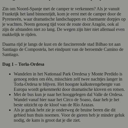
Zin om Noord-Spanje met de camper te verkennen? Als je vanuit
Frankrijk het land binnenrijdt, kom je eerst met de camper door de
Pyreneeën, waar dramatische landschappen en charmante dorpjes op
je wachten. Neem genoeg tijd voor de route door Aragón, ook al
zijn de afstanden niet zo lang. De wegen zijn hier niet allemaal even
makkelijk te rijden.
Daarna rijd je langs de kust en de fascinerende stad Bilbao tot aan
Santiago de Compostela, het eindpunt van de beroemde Camino de
Santiago.
Dag 1 – Torla-Ordesa
Wandelen in het Nationaal Park Oredesa y Monte Perdido is
genoeg reden om één, misschien zelf twee nachtjes langer in
Torla-Ordesa te blijven. Het hoogste kalksteengebergte van
Europa wordt gekenmerkt door dramatische kloven en rotsen.
Met de bus kun je naar het hooggelegen dal Valle de Ordesa.
Wandel vanaf hier naar het Circo de Soaso, daar heb je het
beste uitzicht op de kloof van de Río Arazas.
Als je geluk hebt zie je onderweg de bruine beren die dit
gebied hun thuis noemen. Voor de gieren heb je minder geluk
nodig, de kans is groot dat je die ziet.