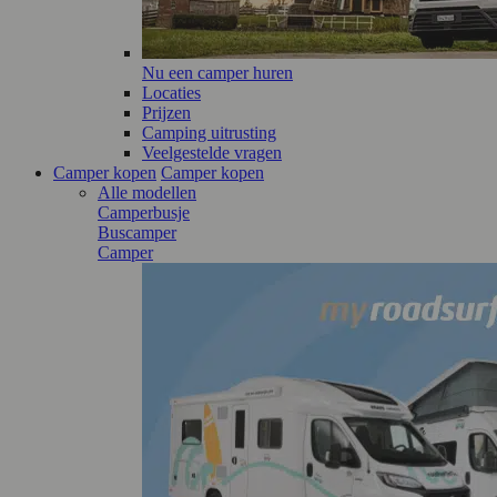
Nu een camper huren
Locaties
Prijzen
Camping uitrusting
Veelgestelde vragen
Camper kopen
Camper kopen
Alle modellen
Camperbusje
Buscamper
Camper