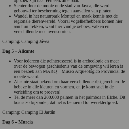
op zoek zijn naar een eenzame baai.
Slenter door de mooie oude stad van Jávea, die werd
gebouwd ter bescherming tegen aanvallen van piraten.
Wandel in het natuurpark Montgó en maak kennis met de
regionale dierenwereld. Vooral vogelliefhebbers komen hier
aan hun trekken, want hier vind je oehoes, valken en
verschillende meeuwensoorten.
Camping: Camping Jávea
Dag 5 – Alicante
Voor iedereen die geïnteresseerd is in archeologie en meer
over de bewogen geschiedenis van de omgeving wil leren is
een bezoek aan MARQ – Museo Arqueológico Provincial de
moeite waard.
Alicante staat bekend om haar verschillende rijstgerechten. Je
hebt ze in alle kleuren en vormen, en je komt snel in de
verleiding om te proeven!
Tel de meer dan 200.000 palmen in het palmbos in Elche. Dit
bos is zo bijzonder, dat het is benoemd tot werelderfgoed.
Camping: Camping El Jardín
Dag 6 – Murcia