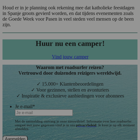
Houd er in je planning ook rekening mee dat katholieke feestdagen
in Spanje groots gevierd worden, en dat tijdens evenementen zoals
de Goede Week voor Pasen in veel steden veel mensen op de been
zijn.
Huur nu een camper!
Vind jouw camper
Waarom met roadsurfer reizen?
Vertrouwd door duizenden reizigers wereldwijd.
✓ 15.000+ Klantenbeoordelingen
✓ Voor gezinnen, stellen en avonturiers
✓ Inspiratie & exclusieve aanbiedingen voor abonnees
Je e-mail
*
Met de aanmelding ontvang je onze nieuwsbrief. Informatie over hoe roadsurfer
omgaat met jouw gegevens vind je in ons
privacybeleid
. Je kunt je op elk moment
afmelden.