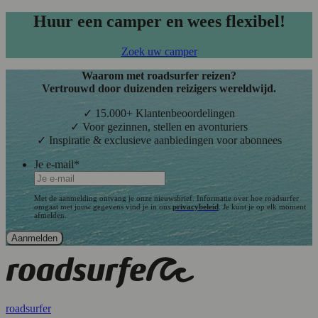
Huur een camper en wees flexibel!
Zoek uw camper
Waarom met roadsurfer reizen?
Vertrouwd door duizenden reizigers wereldwijd.
✓ 15.000+ Klantenbeoordelingen
✓ Voor gezinnen, stellen en avonturiers
✓ Inspiratie & exclusieve aanbiedingen voor abonnees
Je e-mail
*
Met de aanmelding ontvang je onze nieuwsbrief. Informatie over hoe roadsurfer
omgaat met jouw gegevens vind je in ons
privacybeleid
. Je kunt je op elk moment
afmelden.
roadsurfer