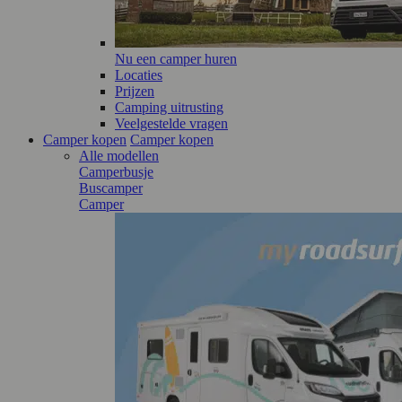
Nu een camper huren
Locaties
Prijzen
Camping uitrusting
Veelgestelde vragen
Camper kopen
Camper kopen
Alle modellen
Camperbusje
Buscamper
Camper