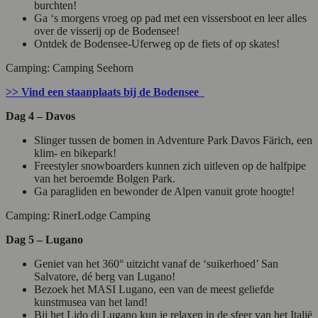
burchten!
Ga ‘s morgens vroeg op pad met een vissersboot en leer alles
over de visserij op de Bodensee!
Ontdek de Bodensee-Uferweg op de fiets of op skates!
Camping: Camping Seehorn
>> Vind een staanplaats bij de Bodensee
Dag 4 – Davos
Slinger tussen de bomen in Adventure Park Davos Färich, een
klim- en bikepark!
Freestyler snowboarders kunnen zich uitleven op de halfpipe
van het beroemde Bolgen Park.
Ga paragliden en bewonder de Alpen vanuit grote hoogte!
Camping: RinerLodge Camping
Dag 5 – Lugano
Geniet van het 360° uitzicht vanaf de ‘suikerhoed’ San
Salvatore, dé berg van Lugano!
Bezoek het MASI Lugano, een van de meest geliefde
kunstmusea van het land!
Bij het Lido di Lugano kun je relaxen in de sfeer van het Italië