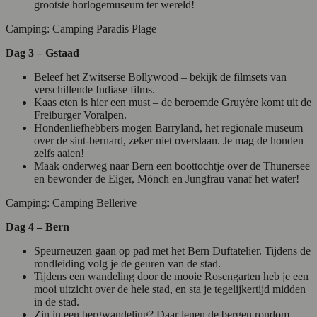
grootste horlogemuseum ter wereld!
Camping: Camping Paradis Plage
Dag 3 – Gstaad
Beleef het Zwitserse Bollywood – bekijk de filmsets van
verschillende Indiase films.
Kaas eten is hier een must – de beroemde Gruyère komt uit de
Freiburger Voralpen.
Hondenliefhebbers mogen Barryland, het regionale museum
over de sint-bernard, zeker niet overslaan. Je mag de honden
zelfs aaien!
Maak onderweg naar Bern een boottochtje over de Thunersee
en bewonder de Eiger, Mönch en Jungfrau vanaf het water!
Camping: Camping Bellerive
Dag 4 – Bern
Speurneuzen gaan op pad met het Bern Duftatelier. Tijdens de
rondleiding volg je de geuren van de stad.
Tijdens een wandeling door de mooie Rosengarten heb je een
mooi uitzicht over de hele stad, en sta je tegelijkertijd midden
in de stad.
Zin in een bergwandeling? Daar lenen de bergen rondom