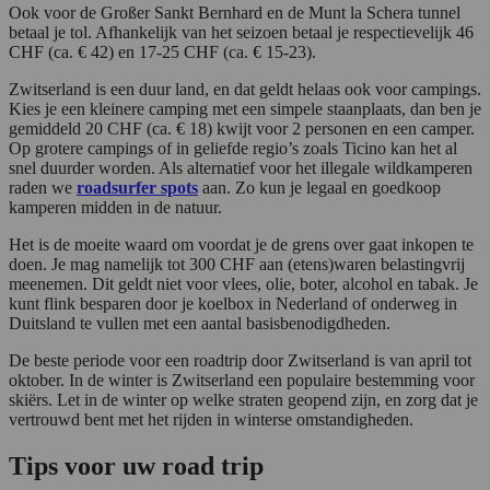
Ook voor de Großer Sankt Bernhard en de Munt la Schera tunnel
betaal je tol. Afhankelijk van het seizoen betaal je respectievelijk 46
CHF (ca. € 42) en 17-25 CHF (ca. € 15-23).
Zwitserland is een duur land, en dat geldt helaas ook voor campings.
Kies je een kleinere camping met een simpele staanplaats, dan ben je
gemiddeld 20 CHF (ca. € 18) kwijt voor 2 personen en een camper.
Op grotere campings of in geliefde regio’s zoals Ticino kan het al
snel duurder worden. Als alternatief voor het illegale wildkamperen
raden we
roadsurfer spots
aan. Zo kun je legaal en goedkoop
kamperen midden in de natuur.
Het is de moeite waard om voordat je de grens over gaat inkopen te
doen. Je mag namelijk tot 300 CHF aan (etens)waren belastingvrij
meenemen. Dit geldt niet voor vlees, olie, boter, alcohol en tabak. Je
kunt flink besparen door je koelbox in Nederland of onderweg in
Duitsland te vullen met een aantal basisbenodigdheden.
De beste periode voor een roadtrip door Zwitserland is van april tot
oktober. In de winter is Zwitserland een populaire bestemming voor
skiërs. Let in de winter op welke straten geopend zijn, en zorg dat je
vertrouwd bent met het rijden in winterse omstandigheden.
Tips voor uw road trip