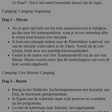
Ur-Paarl”. Dat is het meest beroemde brood van de regio.
Camping: Camping Vogelsang
Dag 2 – Meran
Als je geen tijd hebt om het hele natuurreservaat te bekijken,
ga dan naar het natuurparkhuis, waar je in een notendop alles
te weten kunt komen over het park.
Je kunt een uitstapje maken naar de Partschinser waterval: een
van de mooiste watervallen in de Alpen. Vooral als de zon
schijnt, biedt deze een prachtig kleurenspektakel.
Geniet in de tuinen van Slot Trautmansdorff van de zon van
Meran. Hierin worden meer dan 80 landschappen van over de
hele wereld uitgebeeld.
Camping: Live Merano Camping
Dag 3 – Bozen
Breng in het Südtiroler Archeologiemuseum een bezoekje aan
Ötzi, de beroemde gletsjermummie.
In Eppan aan de wijnroute staan wijn proeven en wandelen
op het programma.
Ga met de kabelbaan naar Jenesien, het zogenaamde