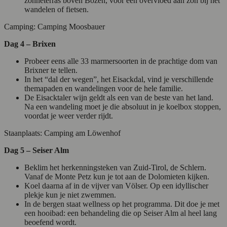
zonneterras boven Bozen, voor een overvloed aan zon bij het
wandelen of fietsen.
Camping: Camping Moosbauer
Dag 4 – Brixen
Probeer eens alle 33 marmersoorten in de prachtige dom van
Brixner te tellen.
In het “dal der wegen”, het Eisackdal, vind je verschillende
themapaden en wandelingen voor de hele familie.
De Eisacktaler wijn geldt als een van de beste van het land.
Na een wandeling moet je die absoluut in je koelbox stoppen,
voordat je weer verder rijdt.
Staanplaats: Camping am Löwenhof
Dag 5 – Seiser Alm
Beklim het herkenningsteken van Zuid-Tirol, de Schlern.
Vanaf de Monte Petz kun je tot aan de Dolomieten kijken.
Koel daarna af in de vijver van Völser. Op een idyllischer
plekje kun je niet zwemmen.
In de bergen staat wellness op het programma. Dit doe je met
een hooibad: een behandeling die op Seiser Alm al heel lang
beoefend wordt.