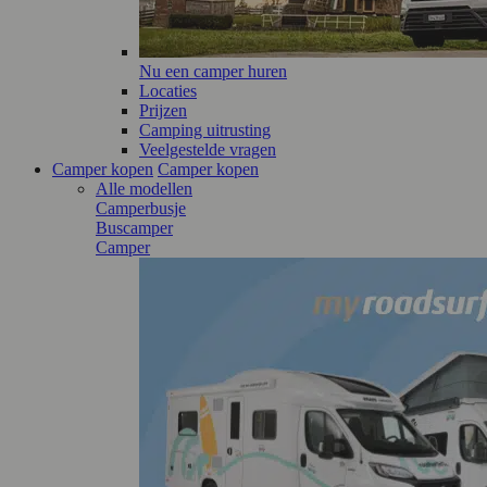
Nu een camper huren
Locaties
Prijzen
Camping uitrusting
Veelgestelde vragen
Camper kopen
Camper kopen
Alle modellen
Camperbusje
Buscamper
Camper