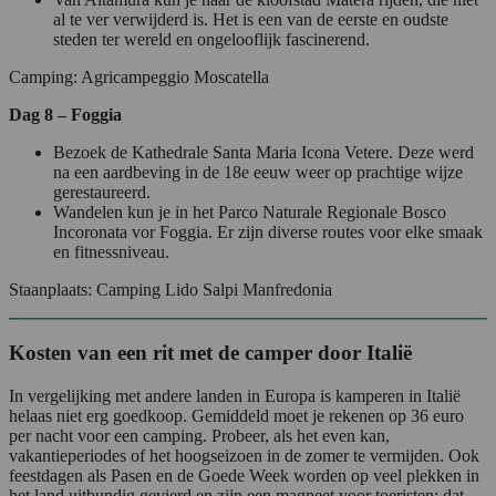
al te ver verwijderd is. Het is een van de eerste en oudste
steden ter wereld en ongelooflijk fascinerend.
Camping: Agricampeggio Moscatella
Dag 8 – Foggia
Bezoek de Kathedrale Santa Maria Icona Vetere. Deze werd
na een aardbeving in de 18e eeuw weer op prachtige wijze
gerestaureerd.
Wandelen kun je in het Parco Naturale Regionale Bosco
Incoronata vor Foggia. Er zijn diverse routes voor elke smaak
en fitnessniveau.
Staanplaats: Camping Lido Salpi Manfredonia
Kosten van een rit met de camper door Italië
In vergelijking met andere landen in Europa is kamperen in Italië
helaas niet erg goedkoop. Gemiddeld moet je rekenen op 36 euro
per nacht voor een camping. Probeer, als het even kan,
vakantieperiodes of het hoogseizoen in de zomer te vermijden. Ook
feestdagen als Pasen en de Goede Week worden op veel plekken in
het land uitbundig gevierd en zijn een magneet voor toeristen: dat