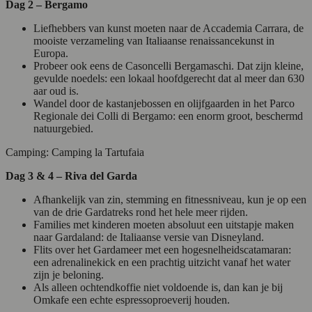
Dag 2 – Bergamo
Liefhebbers van kunst moeten naar de Accademia Carrara, de
mooiste verzameling van Italiaanse renaissancekunst in
Europa.
Probeer ook eens de Casoncelli Bergamaschi. Dat zijn kleine,
gevulde noedels: een lokaal hoofdgerecht dat al meer dan 630
aar oud is.
Wandel door de kastanjebossen en olijfgaarden in het Parco
Regionale dei Colli di Bergamo: een enorm groot, beschermd
natuurgebied.
Camping: Camping la Tartufaia
Dag 3 & 4 – Riva del Garda
Afhankelijk van zin, stemming en fitnessniveau, kun je op een
van de drie Gardatreks rond het hele meer rijden.
Families met kinderen moeten absoluut een uitstapje maken
naar Gardaland: de Italiaanse versie van Disneyland.
Flits over het Gardameer met een hogesnelheidscatamaran:
een adrenalinekick en een prachtig uitzicht vanaf het water
zijn je beloning.
Als alleen ochtendkoffie niet voldoende is, dan kan je bij
Omkafe een echte espressoproeverij houden.