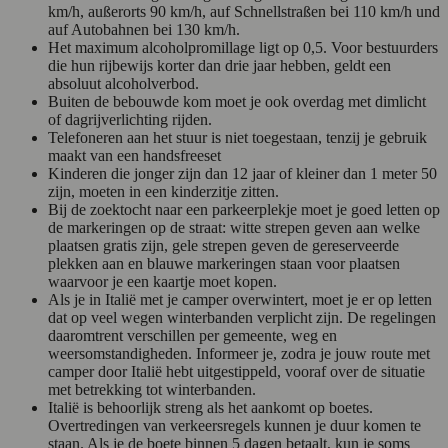
km/h, außerorts 90 km/h, auf Schnellstraßen bei 110 km/h und
auf Autobahnen bei 130 km/h.
Het maximum alcoholpromillage ligt op 0,5. Voor bestuurders
die hun rijbewijs korter dan drie jaar hebben, geldt een
absoluut alcoholverbod.
Buiten de bebouwde kom moet je ook overdag met dimlicht
of dagrijverlichting rijden.
Telefoneren aan het stuur is niet toegestaan, tenzij je gebruik
maakt van een handsfreeset
Kinderen die jonger zijn dan 12 jaar of kleiner dan 1 meter 50
zijn, moeten in een kinderzitje zitten.
Bij de zoektocht naar een parkeerplekje moet je goed letten op
de markeringen op de straat: witte strepen geven aan welke
plaatsen gratis zijn, gele strepen geven de gereserveerde
plekken aan en blauwe markeringen staan voor plaatsen
waarvoor je een kaartje moet kopen.
Als je in Italië met je camper overwintert, moet je er op letten
dat op veel wegen winterbanden verplicht zijn. De regelingen
daaromtrent verschillen per gemeente, weg en
weersomstandigheden. Informeer je, zodra je jouw route met
camper door Italië hebt uitgestippeld, vooraf over de situatie
met betrekking tot winterbanden.
Italië is behoorlijk streng als het aankomt op boetes.
Overtredingen van verkeersregels kunnen je duur komen te
staan. Als je de boete binnen 5 dagen betaalt, kun je soms