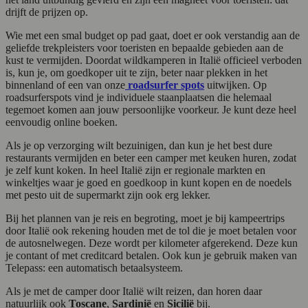
drijft de prijzen op.
Wie met een smal budget op pad gaat, doet er ook verstandig aan de
geliefde trekpleisters voor toeristen en bepaalde gebieden aan de
kust te vermijden. Doordat wildkamperen in Italië officieel verboden
is, kun je, om goedkoper uit te zijn, beter naar plekken in het
binnenland of een van onze
roadsurfer spots
uitwijken. Op
roadsurferspots vind je individuele staanplaatsen die helemaal
tegemoet komen aan jouw persoonlijke voorkeur. Je kunt deze heel
eenvoudig online boeken.
Als je op verzorging wilt bezuinigen, dan kun je het best dure
restaurants vermijden en beter een camper met keuken huren, zodat
je zelf kunt koken. In heel Italië zijn er regionale markten en
winkeltjes waar je goed en goedkoop in kunt kopen en de noedels
met pesto uit de supermarkt zijn ook erg lekker.
Bij het plannen van je reis en begroting, moet je bij kampeertrips
door Italië ook rekening houden met de tol die je moet betalen voor
de autosnelwegen. Deze wordt per kilometer afgerekend. Deze kun
je contant of met creditcard betalen. Ook kun je gebruik maken van
Telepass: een automatisch betaalsysteem.
Als je met de camper door Italië wilt reizen, dan horen daar
natuurlijk ook
Toscane
,
Sardinië
en
Sicilië
bij.