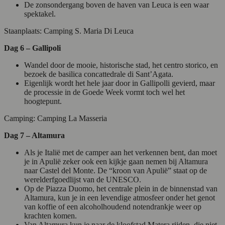
De zonsondergang boven de haven van Leuca is een waar
spektakel.
Staanplaats: Camping S. Maria Di Leuca
Dag 6 – Gallipoli
Wandel door de mooie, historische stad, het centro storico, en
bezoek de basilica concattedrale di Sant’Agata.
Eigenlijk wordt het hele jaar door in Gallipolli gevierd, maar
de processie in de Goede Week vormt toch wel het
hoogtepunt.
Camping: Camping La Masseria
Dag 7 – Altamura
Als je Italië met de camper aan het verkennen bent, dan moet
je in Apulië zeker ook een kijkje gaan nemen bij Altamura
naar Castel del Monte. De “kroon van Apulië” staat op de
werelderfgoedlijst van de UNESCO.
Op de Piazza Duomo, het centrale plein in de binnenstad van
Altamura, kun je in een levendige atmosfeer onder het genot
van koffie of een alcoholhoudend notendrankje weer op
krachten komen.
Van Altamura kun je naar de kloofstad Matera rijden, die niet