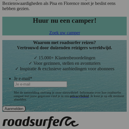
Bezienswaardigheden als Pisa en Florence moet je beslist eens
hebben gezien.
Huur nu een camper!
Zoek uw camper
Waarom met roadsurfer reizen?
Vertrouwd door duizenden reizigers wereldwijd.
✓ 15.000+ Klantenbeoordelingen
✓ Voor gezinnen, stellen en avonturiers
✓ Inspiratie & exclusieve aanbiedingen voor abonnees
Je e-mail
*
Met de aanmelding ontvang je onze nieuwsbrief. Informatie over hoe roadsurfer
omgaat met jouw gegevens vind je in ons
privacybeleid
. Je kunt je op elk moment
afmelden.