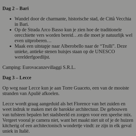
Dag 2 – Bari
Wandel door de charmante, historische stad, de Città Vecchia
in Bari.
Op de Strada Arco Basso kun je zien hoe de traditionele
orecchiette vers worden bereid…en die moet je natuurlijk wel
even uitproberen…
Maak een uitstapje naar Alberobello naar de “Trulli”. Deze
unieke, antieke stenen huisjes staan op de UNESCO
werelderfgoedlijst.
Camping: Eurovacanzevillaggi S.R.L.
Dag 3 – Lecce
Op weg naar Lecce kun je aan Torre Guaceto, een van de mooiste
stranden van Apulië afkoelen.
Lecce wordt graag aangeduid als het Florence van het zuiden en
weet indruk te maken met de barokke architectuur. De gebouwen
van tufsteen bepalen het stadsbeeld en zorgen voor een speelse mix.
Vergeet vooral je camera niet, want het maakt niet uit of je de huizen
kitcherig of een architectonisch wondertje vindt: ze zijn in elk geval
uniek in Italië.