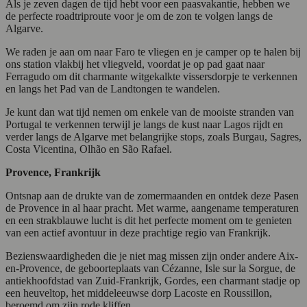
Als je zeven dagen de tijd hebt voor een paasvakantie, hebben we
de perfecte roadtriproute voor je om de zon te volgen langs de
Algarve.
We raden je aan om naar Faro te vliegen en je camper op te halen bij
ons station vlakbij het vliegveld, voordat je op pad gaat naar
Ferragudo om dit charmante witgekalkte vissersdorpje te verkennen
en langs het Pad van de Landtongen te wandelen.
Je kunt dan wat tijd nemen om enkele van de mooiste stranden van
Portugal te verkennen terwijl je langs de kust naar Lagos rijdt en
verder langs de Algarve met belangrijke stops, zoals Burgau, Sagres,
Costa Vicentina, Olhão en São Rafael.
Provence, Frankrijk
Ontsnap aan de drukte van de zomermaanden en ontdek deze Pasen
de Provence in al haar pracht. Met warme, aangename temperaturen
en een strakblauwe lucht is dit het perfecte moment om te genieten
van een actief avontuur in deze prachtige regio van Frankrijk.
Bezienswaardigheden die je niet mag missen zijn onder andere Aix-
en-Provence, de geboorteplaats van Cézanne, Isle sur la Sorgue, de
antiekhoofdstad van Zuid-Frankrijk, Gordes, een charmant stadje op
een heuveltop, het middeleeuwse dorp Lacoste en Roussillon,
beroemd om zijn rode kliffen.