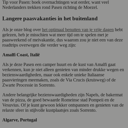
Tip voor Pasen: boek overnachtingen wat eerder, want veel
Nederlanders trekken rond Pasen richting de Moezel.
Langere paasvakanties in het buitenland
Als je onze blog over
het optimaal benutten van je vrije dagen
hebt
gelezen, heb je misschien wat meer tijd om te spelen met je
paasweekend of meivakantie, dus waarom zou je niet een van deze
roadtrips overwegen die verder weg zijn:
Amalfi Coast, Italië
Als je deze Pasen een camper huurt en de kust van Amalfi gaat
verkennen, kun je niet alleen genieten van minder drukke wegen en
bezienswaardigheden, maar ook enkele unieke Italiaanse
paasvieringen meemaken, zoals de Via Crucis (kruisweg) of de
Zwarte Processie in Sorrento.
Andere belangrijke bezienswaardigheden zijn Napels, de bakermat
van de pizza, de goed bewaarde Romeinse stad Pompeii en de
Vesuvius. Of je kunt gewoon lekker ontspannen en genieten van de
relaxte sfeer in stijlvolle kustplaatsjes zoals Sorrento.
Algarve, Portugal