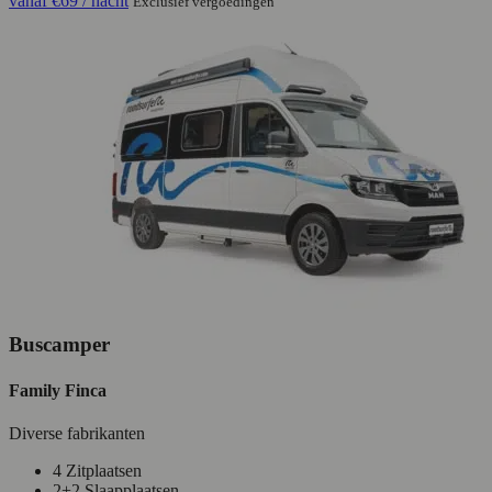
vanaf
€69
/ nacht
Exclusief vergoedingen
Buscamper
Family Finca
Diverse fabrikanten
4 Zitplaatsen
2+2 Slaapplaatsen