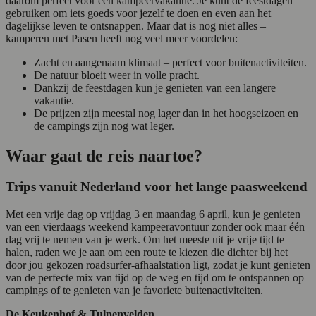
daarom perfect voor een kampeervakantie. Je kunt de feestdagen
gebruiken om iets goeds voor jezelf te doen en even aan het
dagelijkse leven te ontsnappen. Maar dat is nog niet alles –
kamperen met Pasen heeft nog veel meer voordelen:
Zacht en aangenaam klimaat – perfect voor buitenactiviteiten.
De natuur bloeit weer in volle pracht.
Dankzij de feestdagen kun je genieten van een langere
vakantie.
De prijzen zijn meestal nog lager dan in het hoogseizoen en
de campings zijn nog wat leger.
Waar gaat de reis naartoe?
Trips vanuit Nederland voor het lange paasweekend
Met een vrije dag op vrijdag 3 en maandag 6 april, kun je genieten
van een vierdaags weekend kampeeravontuur zonder ook maar één
dag vrij te nemen van je werk. Om het meeste uit je vrije tijd te
halen, raden we je aan om een route te kiezen die dichter bij het
door jou gekozen roadsurfer-afhaalstation ligt, zodat je kunt genieten
van de perfecte mix van tijd op de weg en tijd om te ontspannen op
campings of te genieten van je favoriete buitenactiviteiten.
De Keukenhof & Tulpenvelden