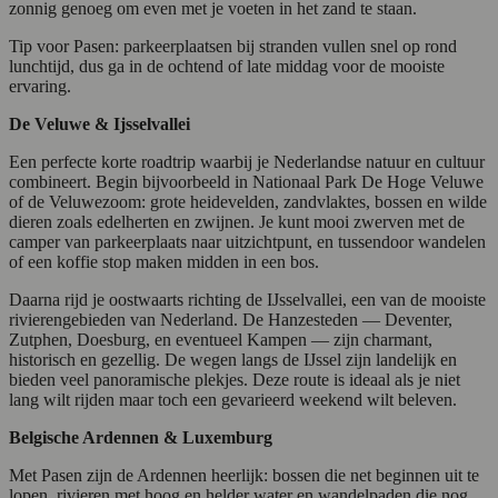
zonnig genoeg om even met je voeten in het zand te staan.
Tip voor Pasen: parkeerplaatsen bij stranden vullen snel op rond
lunchtijd, dus ga in de ochtend of late middag voor de mooiste
ervaring.
De Veluwe & Ijsselvallei
Een perfecte korte roadtrip waarbij je Nederlandse natuur en cultuur
combineert. Begin bijvoorbeeld in Nationaal Park De Hoge Veluwe
of de Veluwezoom: grote heidevelden, zandvlaktes, bossen en wilde
dieren zoals edelherten en zwijnen. Je kunt mooi zwerven met de
camper van parkeerplaats naar uitzichtpunt, en tussendoor wandelen
of een koffie stop maken midden in een bos.
Daarna rijd je oostwaarts richting de IJsselvallei, een van de mooiste
rivierengebieden van Nederland. De Hanzesteden — Deventer,
Zutphen, Doesburg, en eventueel Kampen — zijn charmant,
historisch en gezellig. De wegen langs de IJssel zijn landelijk en
bieden veel panoramische plekjes. Deze route is ideaal als je niet
lang wilt rijden maar toch een gevarieerd weekend wilt beleven.
Belgische Ardennen & Luxemburg
Met Pasen zijn de Ardennen heerlijk: bossen die net beginnen uit te
lopen, rivieren met hoog en helder water en wandelpaden die nog