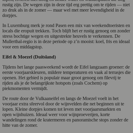
rustig zijn. De wegen zijn in deze tijd erg prettig om te rijden — niet
zo druk als in de zomer — maar wel met meer levendigheid in de
dorpjes.
In Luxemburg merk je rond Pasen een mix van weekendtoeristen en
locals die eropuit trekken. Toch blijft het er rustig genoeg om zonder
stress bochtige wegen en uitgestrekte heuvels te verkennen. De
Mullerthal-regio is in deze periode op z’n mooist: koel, fris en ideaal
voor een middagstop.
Eifel & Moezel (Duitsland)
Tijdens het lange paasweekend wordt de Eifel langzaam groener: de
eerste voorjaarskleuren, mildere temperaturen en vaak al terrasjes die
openen. Het gebied is populair maar groot genoeg om filevrij te
rijden als je de belangrijkste hotspots (zoals Cochem) op
piekmomenten vermijdt.
De route door de Vulkaaneifel en langs de Moezel voelt in het
voorjaar extra sfeervol door de wijnvelden die net beginnen uit te
lopen. Kleine dorpjes komen tot leven met voorjaarsmarkten en
open wijnhuizen. Ideaal weer voor wijnproeverijen, korte
wandelingen rond de kratermeren en panoramische stops zonder de
hitte van de zomer.