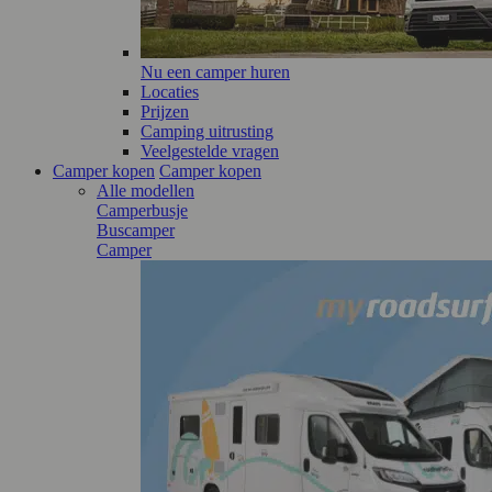
Nu een camper huren
Locaties
Prijzen
Camping uitrusting
Veelgestelde vragen
Camper kopen
Camper kopen
Alle modellen
Camperbusje
Buscamper
Camper