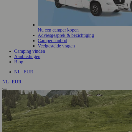
Nu een camper kopen
Adviesgesprek & bezichtiging
Camper aanbod
Veelgestelde vragen
Camping vinden
Aanbiedingen
Blog
NL | EUR
NL | EUR