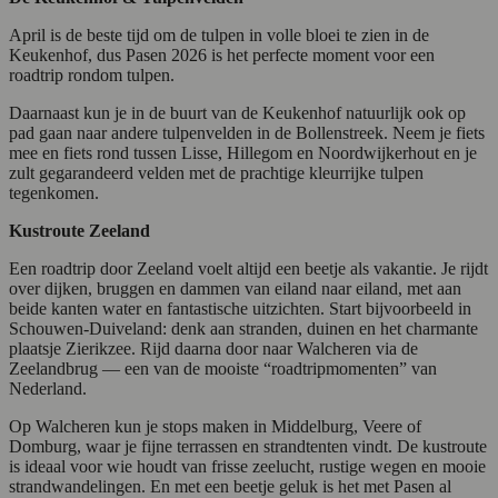
April is de beste tijd om de tulpen in volle bloei te zien in de
Keukenhof, dus Pasen 2026 is het perfecte moment voor een
roadtrip rondom tulpen.
Daarnaast kun je in de buurt van de Keukenhof natuurlijk ook op
pad gaan naar andere tulpenvelden in de Bollenstreek. Neem je fiets
mee en fiets rond tussen Lisse, Hillegom en Noordwijkerhout en je
zult gegarandeerd velden met de prachtige kleurrijke tulpen
tegenkomen.
Kustroute Zeeland
Een roadtrip door Zeeland voelt altijd een beetje als vakantie. Je rijdt
over dijken, bruggen en dammen van eiland naar eiland, met aan
beide kanten water en fantastische uitzichten. Start bijvoorbeeld in
Schouwen-Duiveland: denk aan stranden, duinen en het charmante
plaatsje Zierikzee. Rijd daarna door naar Walcheren via de
Zeelandbrug — een van de mooiste “roadtripmomenten” van
Nederland.
Op Walcheren kun je stops maken in Middelburg, Veere of
Domburg, waar je fijne terrassen en strandtenten vindt. De kustroute
is ideaal voor wie houdt van frisse zeelucht, rustige wegen en mooie
strandwandelingen. En met een beetje geluk is het met Pasen al