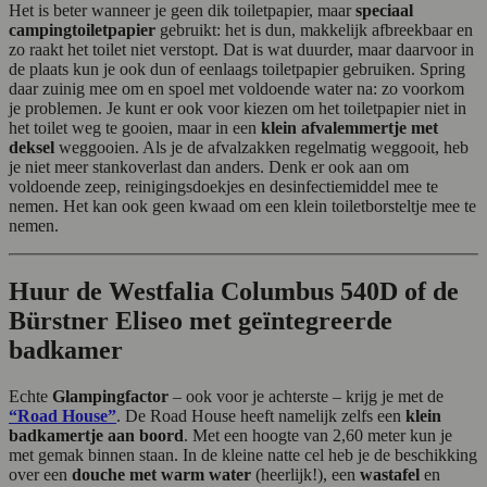
Het is beter wanneer je geen dik toiletpapier, maar
speciaal
campingtoiletpapier
gebruikt: het is dun, makkelijk afbreekbaar en
zo raakt het toilet niet verstopt. Dat is wat duurder, maar daarvoor in
de plaats kun je ook dun of eenlaags toiletpapier gebruiken. Spring
daar zuinig mee om en spoel met voldoende water na: zo voorkom
je problemen. Je kunt er ook voor kiezen om het toiletpapier niet in
het toilet weg te gooien, maar in een
klein afvalemmertje met
deksel
weggooien. Als je de afvalzakken regelmatig weggooit, heb
je niet meer stankoverlast dan anders. Denk er ook aan om
voldoende zeep, reinigingsdoekjes en desinfectiemiddel mee te
nemen. Het kan ook geen kwaad om een klein toiletborsteltje mee te
nemen.
Huur de Westfalia Columbus 540D of de
Bürstner Eliseo met geïntegreerde
badkamer
Echte
Glampingfactor
– ook voor je achterste – krijg je met de
“Road House”
. De Road House heeft namelijk zelfs een
klein
badkamertje aan boord
. Met een hoogte van 2,60 meter kun je
met gemak binnen staan. In de kleine natte cel heb je de beschikking
over een
douche met warm water
(heerlijk!), een
wastafel
en