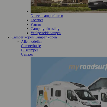
Nu een camper huren
Locaties
Prijzen
Camping uitrusting
Veelgestelde vragen
Camper kopen
Camper kopen
Alle modellen
Camperbusje
Buscamper
Camper