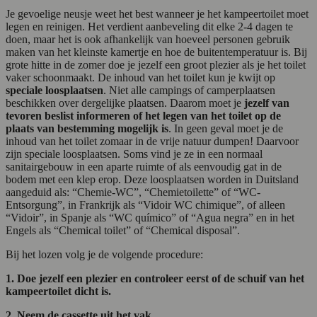
Je gevoelige neusje weet het best wanneer je het kampeertoilet moet
legen en reinigen. Het verdient aanbeveling dit elke 2-4 dagen te
doen, maar het is ook afhankelijk van hoeveel personen gebruik
maken van het kleinste kamertje en hoe de buitentemperatuur is. Bij
grote hitte in de zomer doe je jezelf een groot plezier als je het toilet
vaker schoonmaakt. De inhoud van het toilet kun je kwijt op
speciale loosplaatsen
. Niet alle campings of camperplaatsen
beschikken over dergelijke plaatsen. Daarom moet je
jezelf van
tevoren beslist informeren of het legen van het toilet op de
plaats van bestemming mogelijk is
. In geen geval moet je de
inhoud van het toilet zomaar in de vrije natuur dumpen! Daarvoor
zijn speciale loosplaatsen. Soms vind je ze in een normaal
sanitairgebouw in een aparte ruimte of als eenvoudig gat in de
bodem met een klep erop. Deze loosplaatsen worden in Duitsland
aangeduid als: “Chemie-WC”, “Chemietoilette” of “WC-
Entsorgung”, in Frankrijk als “Vidoir WC chimique”, of alleen
“Vidoir”, in Spanje als “WC químico” of “Agua negra” en in het
Engels als “Chemical toilet” of “Chemical disposal”.
Bij het lozen volg je de volgende procedure:
1. Doe jezelf een plezier en controleer eerst of de schuif van het
kampeertoilet dicht is.
2. Neem de cassette uit het vak.