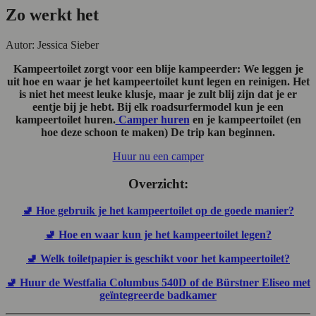
Zo werkt het
Autor: Jessica Sieber
Kampeertoilet zorgt voor een blije kampeerder: We leggen je
uit hoe en waar je het kampeertoilet kunt legen en reinigen. Het
is niet het meest leuke klusje, maar je zult blij zijn dat je er
eentje bij je hebt. Bij elk roadsurfermodel kun je een
kampeertoilet huren.
Camper huren
en je kampeertoilet (en
hoe deze schoon te maken) De trip kan beginnen.
Huur nu een camper
Overzicht:
🚽 Hoe gebruik je het kampeertoilet op de goede manier?
🚽 Hoe en waar kun je het kampeertoilet legen?
🚽 Welk toiletpapier is geschikt voor het kampeertoilet?
🚽 Huur de Westfalia Columbus 540D of de Bürstner Eliseo met
geïntegreerde badkamer