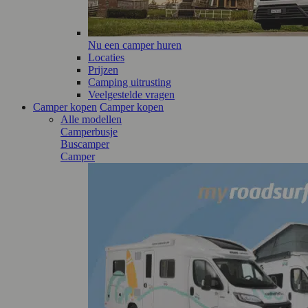
Nu een camper huren
Locaties
Prijzen
Camping uitrusting
Veelgestelde vragen
Camper kopen
Camper kopen
Alle modellen
Camperbusje
Buscamper
Camper