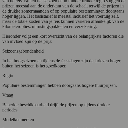
van de reis. Buiten het seizoen en in minder drukke regio’s liggen de
prijzen meestal aan de onderkant van de schaal, terwijl de prijzen in
de drukke zomermaanden of op populaire bestemmingen doorgaans
hoger liggen. Het basistarief is meestal inclusief het voertuig zelf,
maar de totale kosten van je reis kunnen variëren afhankelijk van de
kilometeropties, uitrustingspakketten en verzekering.
Hieronder volgt een kort overzicht van de belangrijkste factoren die
van invloed zijn op de prijs:
Seizoensgebondenheid
In het hoogseizoen en tijdens de feestdagen zijn de tarieven hoger;
buiten het seizoen is het goedkoper.
Regio
Populaire bestemmingen hebben doorgaans hogere huurprijzen.
Vraag
Beperkte beschikbaarheid drijft de prijzen op tijdens drukke
periodes.
Modelkenmerken