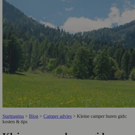
Startpagina
>
Blog
>
Camper advies
>
Kleine camper huren gids:
kosten & tips