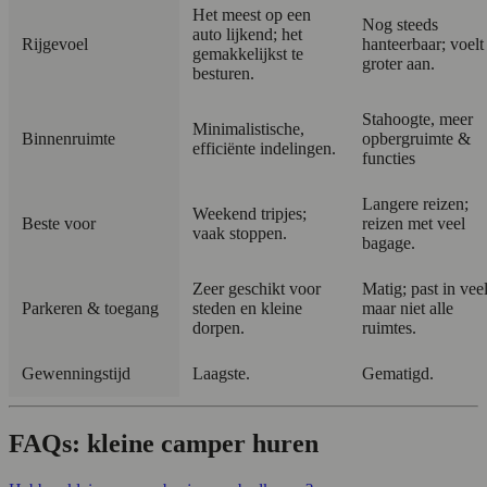
Het meest op een
Nog steeds
auto lijkend; het
Rijgevoel
hanteerbaar; voelt
gemakkelijkst te
groter aan.
besturen.
Stahoogte, meer
Minimalistische,
Binnenruimte
opbergruimte &
efficiënte indelingen.
functies
Langere reizen;
Weekend tripjes;
Beste voor
reizen met veel
vaak stoppen.
bagage.
Zeer geschikt voor
Matig; past in veel
Parkeren & toegang
steden en kleine
maar niet alle
dorpen.
ruimtes.
Gewenningstijd
Laagste.
Gematigd.
FAQs: kleine camper huren