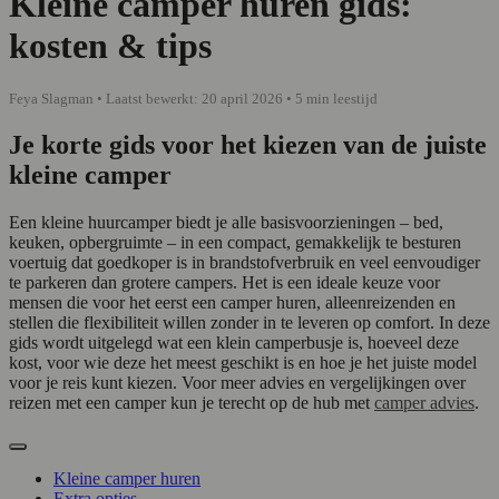
Kleine camper huren gids:
kosten & tips
Feya Slagman • Laatst bewerkt: 20 april 2026 • 5 min leestijd
Je korte gids voor het kiezen van de juiste
kleine camper
Een kleine huurcamper biedt je alle basisvoorzieningen – bed,
keuken, opbergruimte – in een compact, gemakkelijk te besturen
voertuig dat goedkoper is in brandstofverbruik en veel eenvoudiger
te parkeren dan grotere campers. Het is een ideale keuze voor
mensen die voor het eerst een camper huren, alleenreizenden en
stellen die flexibiliteit willen zonder in te leveren op comfort. In deze
gids wordt uitgelegd wat een klein camperbusje is, hoeveel deze
kost, voor wie deze het meest geschikt is en hoe je het juiste model
voor je reis kunt kiezen. Voor meer advies en vergelijkingen over
reizen met een camper kun je terecht op de hub met
camper advies
.
Kleine camper huren
Extra opties