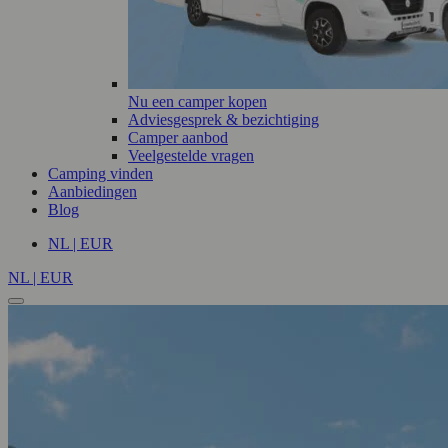
Nu een camper kopen
Adviesgesprek & bezichtiging
Camper aanbod
Veelgestelde vragen
Camping vinden
Aanbiedingen
Blog
NL | EUR
NL | EUR