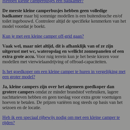
Hebben kleine camperbusjes een badkamer?
De meeste kleine camperbusjes hebben geen volledige
badkamer
maar bij sommige modellen is een buitendouche en/of
toilet ingebouwd. Controleer altijd de specifieke kenmerken van het
model voordat je boekt.
Kun je met een kleine camper off-grid gaan?
Vaak wel, maar niet altijd, dit is afhanklijk van of ze zijn
uitgerust met wc, wateropslag en wellicht zonnepanelen of een
extra grote accu.
Voor ruig terrein kun je het beste kiezen voor
modellen met vierwielaandrijving of offroad-capaciteiten.
Is het goedkoper om een kleine camper te huren in vergelijking met
een groter model?
Ja, kleine campers zijn over het algemeen goedkoper dan
grotere campers
omdat ze minder brandstof verbruiken, lagere
nachttarieven hebben en geen toeslag voor extra grote voertuigen
hoeven te betalen. De prijzen variëren nog steeds op basis van het
seizoen en de locatie.
Heb ik een speciaal rijbewijs nodig om met een kleine camper te
rijden?